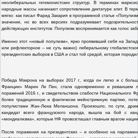
неолиберальных гегемонистских структур. В терминах марксис
народные массы начинают сопротивление диктатуре элит. В терм
мягко: как писал Фарид Закария в программной статье «Популизм
значение, но во всех версиях подразумевает подозрительнос
действующих институтов. Популизм воспринимается как голос заб
Именно этот «новый популизм», ярко проявивший себя на Западе
или рефлекторное – не суть важно) либеральному глобалистско
президентских выборов в США и стал той средой, которая породи
Победа Макрона на выборах 2017 г., когда он легко и с боль
Франции» Марин Ле Пен, стала одновременно и реваншем ли
поражений 2016 г., и свидетельством слабости Национального Фр
более традиционную и фактически мейнстримную партию, потер
популистами Жан-Люка Меланшона. Произошло, по сути, драм
кандидат всего французского народа, вышла на бой с канд
«мондиализма», которые НФ провозглашал главным врагом нации 
После поражения на президентских – и особенно на парламент