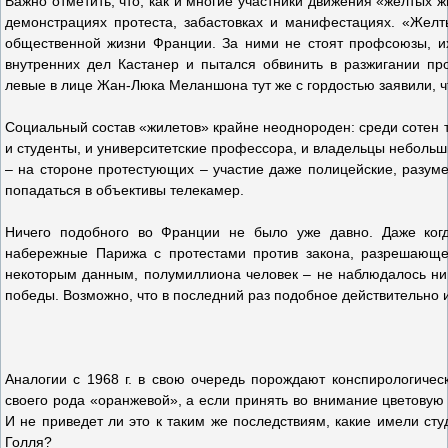
Важно отметить, что, как и многие участники движения «желтых 
демонстрациях протеста, забастовках и манифестациях. «Жел
общественной жизни Франции. За ними не стоят профсоюзы, их
внутренних дел Кастанер и пытался обвинить в разжигании про
левые в лице Жан-Люка Меланшона тут же с гордостью заявили, чт
Социальный состав «жилетов» крайне неоднороден: среди сотен 
и студенты, и университетские профессора, и владельцы небольш
– на стороне протестующих – участие даже полицейские, разуме
попадаться в объективы телекамер.
Ничего подобного во Франции не было уже давно. Даже ког
набережные Парижа с протестами против закона, разрешающег
некоторым данным, полумиллиона человек – не наблюдалось ни т
победы. Возможно, что в последний раз подобное действительно и
Аналогии с 1968 г. в свою очередь порождают конспирологическ
своего рода «оранжевой», а если принять во внимание цветову
И не приведет ли это к таким же последствиям, какие имели ст
Голля?