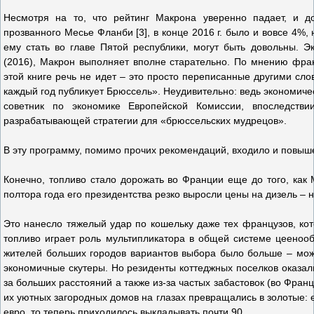
Несмотря на то, что рейтинг Макрона уверенно падает, и д
прозванного Месье Фланби [3], в конце 2016 г. было и вовсе 4%, 
ему стать во главе Пятой республики, могут быть довольны. 
(2016), Макрон выполняет вполне старательно. По мнению фран
этой книге речь не идет – это просто переписанные другими сл
каждый год публикует Брюссель». Неудивительно: ведь экономи
советник по экономике Европейской Комиссии, впоследствии
разрабатывающей стратегии для «брюссельских мудрецов».
В эту программу, помимо прочих рекомендаций, входило и повыше
Конечно, топливо стало дорожать во Франции еще до того, как 
полтора года его президентства резко выросли цены на дизель – 
Это нанесло тяжелый удар по кошельку даже тех французов, кото
топливо играет роль мультипликатора в общей системе цеенообр
жителей больших городов вариантов выбора было больше – мож
экономичные скутеры. Но резиденты коттеджных поселков оказал
за больших расстояний а также из-за частых забастовок (во Фран
их уютных загородных домов на глазах превращались в золотые: 
евро, то теперь приходилось выкладывать почти 90.