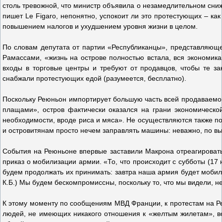
столь тревожной, что министр объявила о незамедлительном сниже
пишет Le Figaro, непонятно, успокоит ли это протестующих – как
повышением налогов и ухудшением уровня жизни в целом.
По словам депутата от партии «Республиканцы», представляющ
Рамассами, «жизнь на острове полностью встала, вся экономик
входы в торговые центры и требуют от продавцов, чтобы те зак
снабжали протестующих едой (разумеется, бесплатно).
Поскольку Реюньон импортирует большую часть всей продаваемо
плащами», остров фактически оказался на грани экономическо
необходимости, вроде риса и мяса». Не осуществляются также по
и островитянам просто нечем заправлять машины: неважно, по вы
События на Реюньоне впервые заставили Макрона отреагировать 
приказ о мобилизации армии. «То, что происходит с субботы (17
будем продолжать их принимать: завтра наша армия будет мобил
К.Б.) Мы будем бескомпромиссны, поскольку то, что мы видели, 
К этому моменту по сообщениям МВД Франции, к протестам на 
людей, не имеющих никакого отношения к «желтым жилетам», в