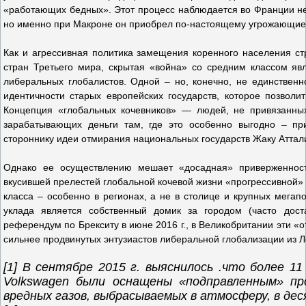
«работающих бедных». Этот процесс наблюдается во Франции не 
но именно при Макроне он приобрел по-настоящему угрожающие
Как и агрессивная политика замещения коренного населения с
стран Третьего мира, скрытая «война» со средним классом яв
либеральных глобалистов. Одной – но, конечно, не единственн
идентичности старых европейских государств, которое позволи
Концепция «глобальных кочевников» — людей, не привязанны
зарабатывающих деньги там, где это особенно выгодно – пр
стороннику идеи отмирания национальных государств Жаку Аттал
Однако ее осуществлению мешает «досадная» приверженность
вкусившей прелестей глобальной кочевой жизни «прогрессивной» 
класса – особенно в регионах, а не в столице и крупных мегап
уклада является собственный домик за городом (часто дост
референдум по Брекситу в июне 2016 г., в Великобритании эти «
сильнее продвинутых энтузиастов либеральной глобализации из Л
[1] В сентябре 2015 г. выяснилось .что более 1
Volkswagen были оснащены «подправленным» пр
вредных газов, выбрасываемых в атмосферу, в дес