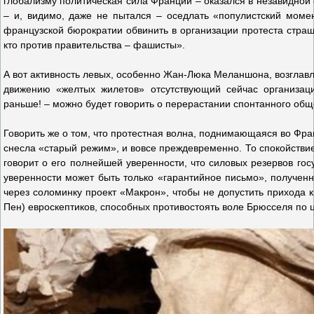
глобализму политическая сила Франции – оказался в незавидной 
– и, видимо, даже не пытался – оседлать «популистский момент»
французской бюрократии обвинить в организации протеста стра
кто против правительства – фашисты».
А вот активность левых, особенно Жан-Люка Меланшона, возгла
движению «желтых жилетов» отсутствующий сейчас организацио
раньше! – можно будет говорить о перерастании спонтанного об
Говорить же о том, что протестная волна, поднимающаяся во Фран
снесла «старый режим», и вовсе преждевременно. То спокойстви
говорит о его полнейшей уверенности, что силовых резервов гос
уверенности может быть только «гарантийное письмо», полученно
через соломинку проект «Макрон», чтобы не допустить прихода 
Пен) евроскептиков, способных противостоять воле Брюсселя по