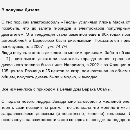
В ловушке Дизеля
С тех пор, как электромобиль «Тесла» усилиями Илона Маска с
позабыть, что до взлета гибридов и электрокаров популяр
двигателем. Эта тенденция стала заметной еще в 90х годах прошл
автомобилей в Евросоюзе были дизельными. Показателен прим
легковушек, то в 2007 – уже 74,7%.
Люди покупали авто с дизелем по многим причинам. Забота об эк
г [1]., дизельные двигатели считались гораздо менее вредн
дизельного топлива была ниже. Например, в 2002 г. во Франции ли
105 центов. Разница в 25 центов за литр, помноженная на объем б
общем, покупать дизель было и модно, и выгодно.
Все изменилось с приходом в Белый дом Барака Обамы.
С подачи нового лидера Запада мир заговорил о «зеленой энер
терять свои позиции на рынке – но это мало что меняло в жиз
заправлявшиеся дешевым (относительно, конечно) топливом.
основанную на возможности часто совершать поездки на недорог