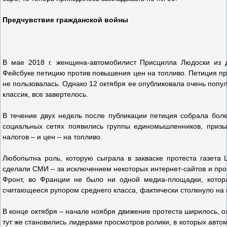
Предчувствие гражданской войны
В мае 2018 г. женщина-автомобилист Присцилла Людоски из 
Фейсбуке петицию против повышения цен на топливо. Петиция пр
не пользовалась. Однако 12 октября ее опубликовала очень популя
классик, все завертелось.
В течение двух недель после публикации петиция собрала боле
социальных сетях появились группы единомышленников, приз
налогов – и цен – на топливо.
Любопытна роль, которую сыграла в закваске протеста газета 
сделали СМИ – за исключением некоторых интернет-сайтов и проп
Фронт, во Франции не было ни одной медиа-площадки, котора
считающееся рупором среднего класса, фактически столкнуло на 
В конце октября – начале ноября движение протеста ширилось, о
тут же становились лидерами просмотров ролики, в которых авто