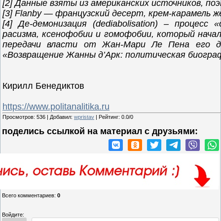
[2] Данные взяты из американских источников, по
[3] Flanby — французский десерт, крем-карамель 
[4] Де-демонизация (dediabolisation) – проце
расизма, ксенофобии и гомофобии, который началс
передачи власти от Жан-Мари Ле Пена его до
«Возвращение Жанны д’Арк: политическая биографи
Кирилл Бенедиктов
https://www.politanalitika.ru
Просмотров
:
536
|
Добавил
:
wpristav
|
Рейтинг
:
0.0
/
0
поделись ссылкой на материал c друзьями:
Всего комментариев
:
0
Войдите: