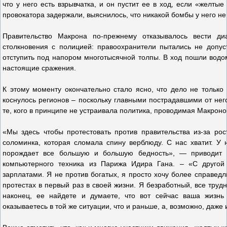
что у него есть взрывчатка, и он пустит ее в ход, если «желты
провокатора задержали, выяснилось, что никакой бомбы у него не
Правительство Макрона по-прежнему отказывалось вести д
столкновения с полицией: правоохранители пытались не допу
отступить под напором многотысячной толпы. В ход пошли водом
настоящие сражения.
К этому моменту окончательно стало ясно, что дело не только
коснулось регионов – поскольку главными пострадавшими от него
те, кого в принципе не устраивала политика, проводимая Макроно
«Мы здесь чтобы протестовать против правительства из-за рос
соломинка, которая сломала спину верблюду. С нас хватит. У 
порождает все большую и большую бедность», — приводит T
компьютерного техника из Парижа Идира Гана. – «С другой
зарплатами. Я не против богатых, я просто хочу более справед
протестах в первый раз в своей жизни. Я безработный, все трудн
наконец, ее найдете и думаете, что вот сейчас ваша жизнь 
оказываетесь в той же ситуации, что и раньше, а, возможно, даже 