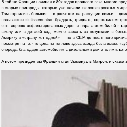
В той же Франции начиная с 80х годов прошлого века многие пред
в старые пригороды, которые уже начали «колонизировать» мигра
Там строились большие – с расчетом на растущие семьи – дом
называются «lotissements». Двадцать, тридцать, сорок километро
сеть хорошо асфальтированных дорог и пара автомобилей в гар
школу или в детский сад, можно заехать за покупками в боль
Америку в «страну коттеджей» — но в США до нефтяного кризиса
несмотря на то, что цена на топливо здесь всегда была выше, «
очередь, благодаря автомобилям с дизельными двигателями, ко
А потом президентом Франции стал Эммануэль Макрон, и сказка з