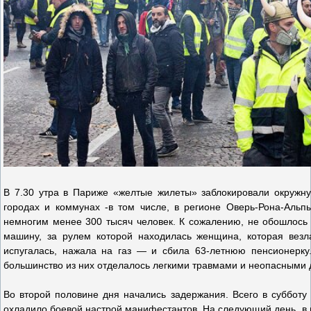
В 7.30 утра в Париже «желтые жилеты» заблокировали окружну
городах и коммунах -в том числе, в регионе Оверь-Рона-Альп
немногим менее 300 тысяч человек. К сожалению, не обошлось 
машину, за рулем которой находилась женщина, которая везла
испугалась, нажала на газ — и сбила 63-летнюю пенсионерку
большинство из них отделалось легкими травмами и неопасными 
Во второй половине дня начались задержания. Всего в субботу 
охладило боевой настрой манифестантов. На следующий день, в 