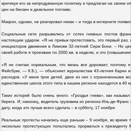
критикуя его за непродуманную политику и предлагая на своем о
цен на бензин и дизельное топливо.
Макрон, однако, не реагировал никак – и тогда в интернете появ
Социальные сети разрывались от сотен гневных постов фран
настоящим ударом. «Я не привык протестовать, это первый раз,
инициаторов движения в Лиможе 32-летний Серж Бони. – Но цен
своей работе я проезжаю по 2000 км. в неделю, и это (повышение
«Я не считаю нормальным, что жизнь все дорожает, поэтому я 
Фейсбуке, — К.Б.), — объясняет журналистам 43-летняя Карин и
расходов. «У меня трое детей, двое из них с ограниченными в
единственная школа этого типа в нашем регионе находится в 40 
Таких историй было очень много. «Гроздья гнева», как называ
берега. И, наконец, водитель грузовика из региона Иль-де-Фран
дату, когда это лучше всего сделать – в субботу, 17 ноября.
Реальные протесты начались еще раньше – 9 ноября, во время 
несколько протестующих попытались прорваться к президенту М