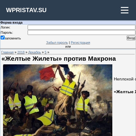
WPRISTAV.SU
Форма входа
Логин:
Пароль:
запомнить
Забыл пароль
|
Регистрация
или
Главная
»
2018
»
Декабрь
»
5
»
«Желтые Жилеты» против Макрона
Неплохой 
«Желтые 