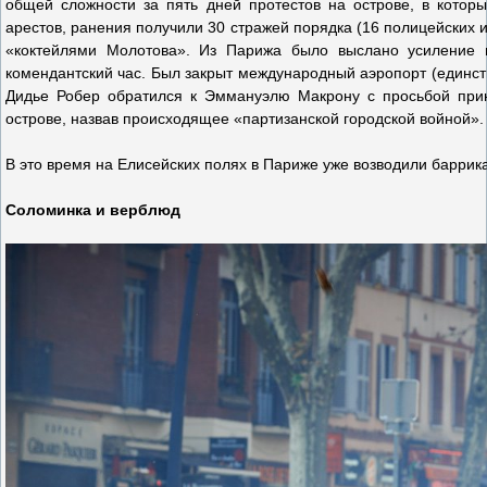
общей сложности за пять дней протестов на острове, в котор
арестов, ранения получили 30 стражей порядка (16 полицейских
«коктейлями Молотова». Из Парижа было выслано усиление 
комендантский час. Был закрыт международный аэропорт (единст
Дидье Робер обратился к Эммануэлю Макрону с просьбой при
острове, назвав происходящее «партизанской городской войной».
В это время на Елисейских полях в Париже уже возводили баррик
Соломинка и верблюд