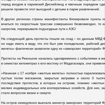
перед входом в парижский Диснейленд и явочным порядком сде
решили провести этот выходной с детьми в парке развлечений.
В других регионах страны манифестанты блокировали пункты о
мчаться по скоростным трассам совершенно безвозмездно, то е
напротив, перекрывали подъездные пути к АЗС/
На следующий день протесты пошли на спад – по данным МВД Фр
но надо иметь в виду, что это был уже понедельник, рабочий ден
жилеты» фактически захватили одну из «заморских территорий» Ф
Протесты на Реюньоне начались одновременно с событиями в мет
в семистах километрах к юго-востоку от Мадагаскара, они привел
«Начиная с 17 ноября «желтые жилеты» полностью парализовали
пустые полки магазинов, закрытые заправки и около 3 тысяч
последствия протестов, в которых на острове, помимо «желты
мелких индивидуальных или кооперативных хозяйств. Для них, з
стало вопросом жизни и смерти.
На остров немедленно выехала министр заморских территорий Ф