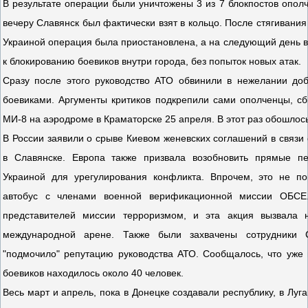
В результате операции были уничтожены 3 из 7 блокпостов ополч
вечеру Славянск был фактически взят в кольцо. После стягивания 
Украиной операция была приостановлена, а на следующий день вл
к блокированию боевиков внутри города, без попыток новых атак.
Сразу после этого руководство АТО обвинили в нежелании до
боевиками. Аргументы критиков подкрепили сами ополченцы, с
МИ-8 на аэродроме в Краматорске 25 апреля. В этот раз обошлось
В России заявили о срыве Киевом женевских соглашений в связи
в Славянске. Европа также призвала возобновить прямые п
Украиной для урегулирования конфликта. Впрочем, это не п
автобус с членами военной верификационной миссии ОБСЕ
представителей миссии терроризмом, и эта акция вызвала
международной арене. Также были захвачены сотрудники 
"подмочило" репутацию руководства АТО. Сообщалось, что уже
боевиков находилось около 40 человек.
Весь март и апрель, пока в Донецке создавали республику, в Луг