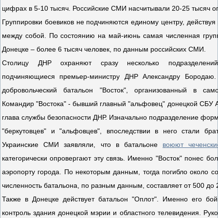
цифрах в 5-10 тысяч. Российские СМИ насчитывали 20-25 тысяч о
Группировки боевиков не подчиняются единому центру, действуя 
между собой. По состоянию на май-июнь самая численная груп
Донецке – более 6 тысяч человек, по данным российских СМИ.
Столицу ДНР охраняют сразу несколько подразделени
подчиняющиеся премьер-министру ДНР Александру Бородаю.
добровольческий батальон "Восток", организованный в сам
Командир "Востока" - бывший главный "альфовец" донецкой СБУ А
глава службы безопасности ДНР. Изначально подразделение фор
"беркутовцев" и "альфовцев", впоследствии в него стали бра
Украинские СМИ заявляли, что в батальоне
воюют чеченски
категорически опровергают эту связь. Именно "Восток" понес бо
аэропорту города. По некоторым данным, тогда погибло около с
численность батальона, по разным данным, составляет от 500 до 
Также в Донецке действует батальон "Оплот". Именно его бо
контроль здания донецкой мэрии и областного телевидения. Рук