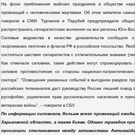
На фоне приближения майских праздников в обществе нара
провокаций с человеческими жертвами. Об этом заявляли самы
говорили в СМИ. Турчинов и Парубий предупреждали общест
распространить сепаратистские волнения на все регионы Юго-Вос
Силовые ведомства в качестве доказательств сообщали о
георгиевских ленточек и флагов РФ в российское посольство. Як
состояться шествия сепаратистов с отличительными знаками (лен
Как отмечали силовики, такие действия могут спровоцировать
силовое противостояние со стороны национал-патриотических 
сектора". "Освещение указанных событий в выгодном ракурсе 
российских телеканалов даст руководству России лишний повод о
русофобии, ущемлении прав русскоязычного населения и пре
ветеранам войны", – говорили в СБУ.
По информации силовиков, больше всего провокаций ожидал
Харьковской областях, а также Киеве. Однако трагедия про
произошли столкновения между активистами Антимайд