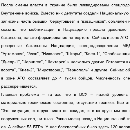
После смены власти в Украине было ликвидированы спецподра
Внутренние войска. Вместо них депутаты создали Национальную
записаны часть бывших "беркутовцев" и "вэвэшников", объявлен 
сказать, что мобилизация в Нацгвардию прошла довольно 
батальона, начато формирование четвертого. Сейчас в зоне АТО н
резервные батальоны Нацгвардии, спецподразделения МВД:
"Артемовск", "Азов", "Николаев", "Шторм", "Киев-1", "Слобожанщин
"Днепр-1", "Чернигов", "Шахтерск" и несколько других. Готовятся 
ворота", "Киев-2", "Миротворец", "Тернополь" и другие. Сейчас 
в зоне АТО составляет до 4 тысяч бойцов. Численность с
рассекречивается.
Главная проблема – та же, что в ВСУ – низкий уровень п
материально-техническое состояние, отсутствие техники. Все э
"Это ситуация, которую никто не ожидал, и в которую мы во
вооруженных сил, ни тыла. Ровно месяц назад в Национальной г
ов. А сейчас 53 БТРа. У нас боеспособных было здесь 120 челове