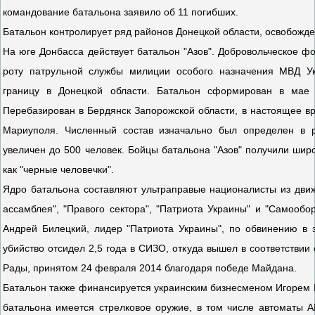
командование батальона заявило об 11 погибших.
Батальон контролирует ряд районов Донецкой области, освобожде
На юге Донбасса действует батальон "Азов". Добровольческое ф
роту патрульной службы милиции особого назначения МВД У
границу в Донецкой области. Батальон сформирован в мае 
Перебазирован в Бердянск Запорожской области, в настоящее в
Мариуполя. Численный состав изначально был определен в р
увеличен до 500 человек. Бойцы батальона "Азов" получили широ
как "черные человечки".
Ядро батальона составляют ультраправые националисты из дви
ассамблея", "Правого сектора", "Патриота Украины" и "Самоо
Андрей Билецкий, лидер "Патриота Украины", по обвинению в 
убийство отсидел 2,5 года в СИЗО, откуда вышел в соответствии
Рады, принятом 24 февраля 2014 благодаря победе Майдана.
Батальон также финансируется украинским бизнесменом Игорем
батальона имеется стрелковое оружие, в том числе автоматы А