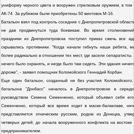
униформу черного цвета и вооружен стрелковым оружием, в том
АК-74. За рубежом были приобретены 50 винтовок М-16.
Батальон взял под контроль соседние с Днепропетровской област
не дав продвинуться туда боевикам. Во время столкновен
праздники из Днепропетровска поступил приказ сжечь все ад
скрывались противники. "Когда начали гибнуть наши ребята, 
более радикально в отношении тех мест, где засели сепаратисты
нечего было охранять, и негде было там сидеть. Эти здания ничег
дороже", - заявил помощник Коломойского Геннадий Корбан.
Еще один батальон, созданный не без участия Коломойского,
батальона "Донбасс" началось в Днепропетровске в серед
руководством Семена Семенченко, который объявил себя ег
Семенченко, который все время ходит в маске-балаклаве, нич
представляется этническим русским, родом из Донецка, утв
четверых детей; до начала вооруженного конфликта на восток
предпринимателем.