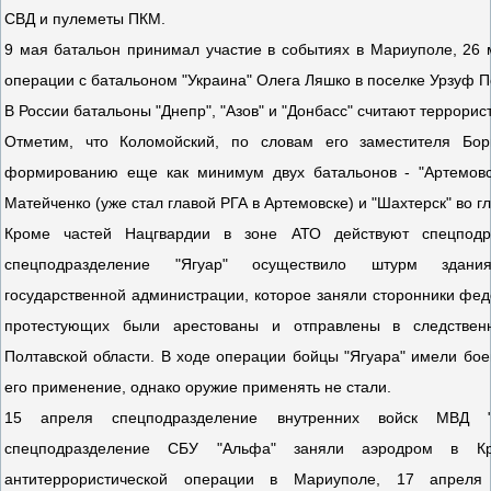
СВД и пулеметы ПКМ.
9 мая батальон принимал участие в событиях в Мариуполе, 26 
операции с батальоном "Украина" Олега Ляшко в поселке Урзуф 
В России батальоны "Днепр", "Азов" и "Донбасс" считают террори
Отметим, что Коломойский, по словам его заместителя Бор
формированию еще как минимум двух батальонов - "Артемовс
Матейченко (уже стал главой РГА в Артемовске) и "Шахтерск" во 
Кроме частей Нацгвардии в зоне АТО действуют спецпод
спецподразделение "Ягуар" осуществило штурм здани
государственной администрации, которое заняли сторонники феде
протестующих были арестованы и отправлены в следствен
Полтавской области. В ходе операции бойцы "Ягуара" имели бо
его применение, однако оружие применять не стали.
15 апреля спецподразделение внутренних войск МВД 
спецподразделение СБУ "Альфа" заняли аэродром в Кр
антитеррористической операции в Мариуполе, 17 апреля