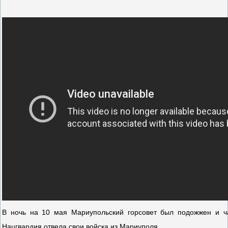
В ночь на 10 мая Мариупольский горсовет был подожжен и ча
Нацгвардия отвела свои войска из Мариуполя.