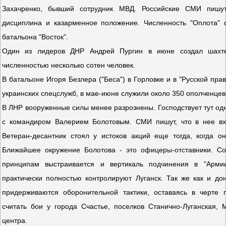
Захачренко, бывший сотрудник МВД. Российские СМИ пишут
дисциплина и казарменное положение. Численность "Оплота" 
батальона "Восток".
Один из лидеров ДНР Андрей Пургин в июне создал шахтер
численностью несколько сотен человек.
В батальоне Игоря Безлера ("Беса") в Горловке и в "Русской пр
украинских спецслужб, в мае-июне служили около 350 ополченцев
В ЛНР вооруженные силы менее разрознены. Господствует тут одн
с командиром Валерием Болотовым. СМИ пишут, что в нее вх
Ветеран-десантник стоял у истоков акций еще тогда, когда о
Ближайшее окружение Болотова - это офицеры-отставники. Со
принципам выстраивается и вертикаль подчинения в "Армии 
практически полностью контролируют Луганск. Так же как и до
придерживаются оборонительной тактики, оставаясь в черте
считать бои у города Счастье, поселков Станично-Луганская, 
центра.