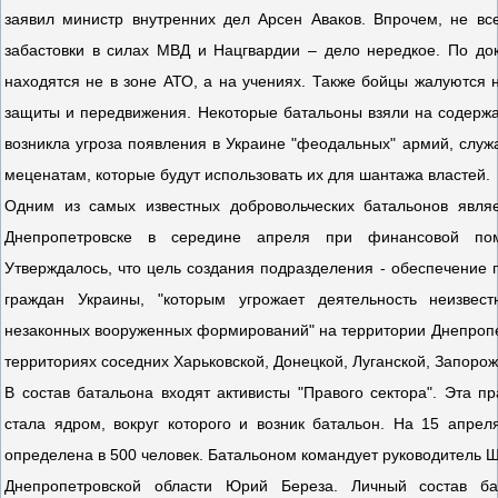
заявил министр внутренних дел Арсен Аваков. Впрочем, не все
забастовки в силах МВД и Нацгвардии – дело нередкое. По до
находятся не в зоне АТО, а на учениях. Также бойцы жалуются н
защиты и передвижения. Некоторые батальоны взяли на содержа
возникла угроза появления в Украине "феодальных" армий, служа
меценатам, которые будут использовать их для шантажа властей.
Одним из самых известных добровольческих батальонов являе
Днепропетровске в середине апреля при финансовой пом
Утверждалось, что цель создания подразделения - обеспечение 
граждан Украины, "которым угрожает деятельность неизвес
незаконных вооруженных формирований" на территории Днепропет
территориях соседних Харьковской, Донецкой, Луганской, Запорож
В состав батальона входят активисты "Правого сектора". Эта п
стала ядром, вокруг которого и возник батальон. На 15 апре
определена в 500 человек. Батальоном командует руководитель 
Днепропетровской области Юрий Береза. Личный состав ба