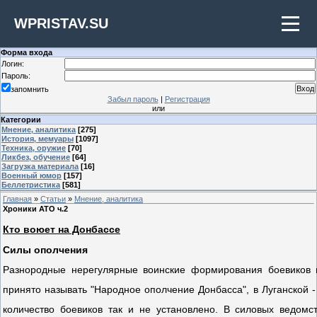
WPRISTAV.SU
Форма входа
Логин:
Пароль:
запомнить
Забыл пароль
|
Регистрация
или
Категории
Мнение, аналитика
[275]
История, мемуары
[1097]
Техника, оружие
[70]
Ликбез, обучение
[64]
Загрузка материала
[16]
Военный юмор
[157]
Беллетристика
[581]
Главная
»
Статьи
»
Мнение, аналитика
Хроники АТО ч.2
Кто воюет на Донбассе
Силы ополчения
Разнородные нерегулярные воинские формирования боевиков 
принято называть "Народное ополчение Донбасса", в Луганской -
количество боевиков так и не установлено. В силовых ведомс