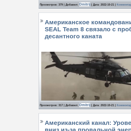
Dmitrij
Просмотров: 379 | Добавил:
| Дата:
2022-10-21
|
Комментар
Американское командовани
SEAL Team 8 связало с пр
десантного каната
Dmitrij
Просмотров: 317 | Добавил:
| Дата:
2022-10-21
|
Комментар
Американский канал: Урове
вниз из-за провальной эне