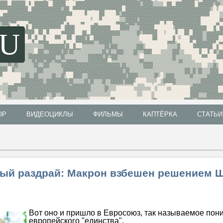
SU
ОР
ВИДЕОЦИКЛЫ
ФИЛЬМЫ
КАПТЁРКА
СТАТЬИ
ОР
ВИДЕОЦИКЛЫ
ФИЛЬМЫ
КАПТЁРКА
СТАТЬИ
ый раздрай: Макрон взбешен решением 
Вот оно и пришло в Евросоюз, так называемое пон
европейского "единства".