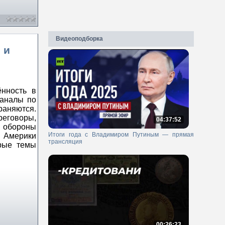
Видеоподборка
 и
нность в
каналы по
аняются.
еговоры,
04:37:52
 обороны
Итоги года с Владимиром Путиным — прямая
 Америки
трансляция
рые темы
00:26:23