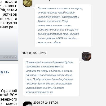
е власти
е активы.
Достаточно посмотреть на карту,
РФ, затем
чтобы увидеть какой объект
 активов
находится между Геленджиком и
овников и
Архипо-Осиповкой. Удар
охоту» за
планировался очень хитро:
оянно ра
...
формально обвинить в ударе по
резиденции первого лица, как это
было с ударом БПЛА на Валдае -
нельзя, т.к. офици
2026-08-05 | 08:59
Нормальный человек думаю не будет
требовать в качестве мести
нуть
ударить по пляжу в Одессе, а вот по
Банковой и аналогичным целям давно
пора. Продуктивнее было бы ударить
по Конче-Заспе, где вся эта элитная
укрожыдовня живёт. Но тогда
 Украиной
может прилететь по
нштаб ВСУ
северного
2026-07-24 | 17:00
ии может