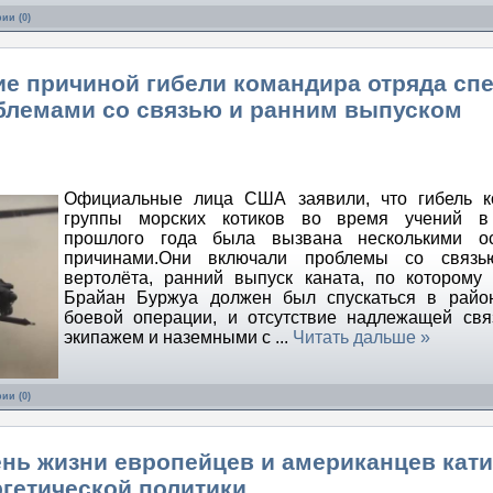
ии (0)
е причиной гибели командира отряда сп
облемами со связью и ранним выпуском
Официальные лица США заявили, что гибель к
группы морских котиков во время учений в
прошлого года была вызвана несколькими о
причинами.Они включали проблемы со связь
вертолёта, ранний выпуск каната, по которому
Брайан Буржуа должен был спускаться в район
боевой операции, и отсутствие надлежащей св
экипажем и наземными с
...
Читать дальше »
ии (0)
нь жизни европейцев и американцев кати
ргетической политики