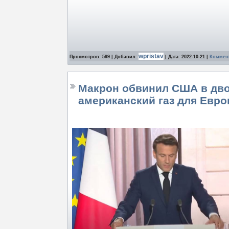
wpristav
Просмотров: 599 | Добавил:
| Дата:
2022-10-21
|
Коммент
Макрон обвинил США в дво
американский газ для Евр