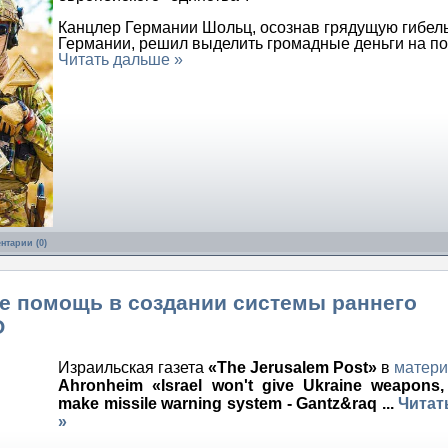
Канцлер Германии Шольц, осознав грядущую гибел
Германии, решил выделить громадные деньги на п
Читать дальше »
нтарии (0)
не помощь в создании системы раннего
О
Израильская газета
«The Jerusalem Post»
в
матери
Ahronheim «Israel won't give Ukraine weapons, 
make missile warning system - Gantz&raq
...
Читат
»