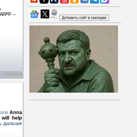
ь
оддер
...
але
Anna
will help
ь дальше