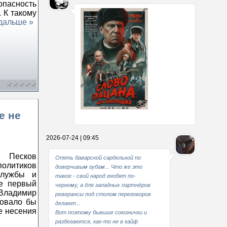
опасность
 К такому
дальше »
е не
Какие мы стали совестливые..
2026-07-24 | 09:45
В свое время
 Песков
Опять баварской сарделькой по
олитиков
доверчивым губам... Что же это
службы и
такое - свой народ гнобят по-
е первый
черному, а для западных партнёров
Владимир
реверансы под столом переговоров
довало бы
делают...
е несения
Вот поэтому бывшие союзнички и
разбегаются, как-то не в кайф