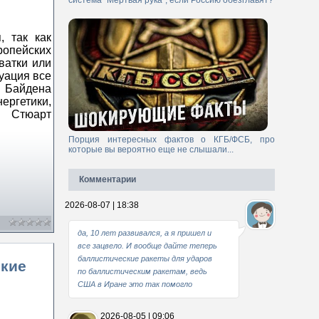
система "Мертвая рука", если Россию обезглавят?
, так как
ропейских
ватки или
уация все
 Байдена
ергетики,
s Стюарт
Порция интересных фактов о КГБ/ФСБ, про
которые вы вероятно еще не слышали...
Комментарии
2026-08-07 | 18:38
да, 10 лет развивался, а я пришел и
все зацвело. И вообще дайте теперь
баллистические ракеты для ударов
ские
по баллистическим ракетам, ведь
США в Иране это так помогло
2026-08-05 | 09:06