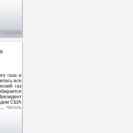
а
го газа и
милась все
нский газ
бирается
Президент
ходом США
ю
...
Читать