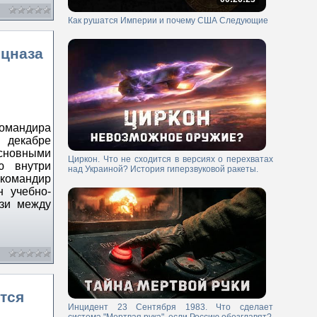
Как рушатся Империи и почему США Следующие
ецназа
омандира
 декабре
сновными
Циркон. Что не сходится в версиях о перехватах
ю внутри
над Украиной? История гиперзвуковой ракеты.
 командир
 учебно-
язи между
тся
Инцидент 23 Сентября 1983. Что сделает