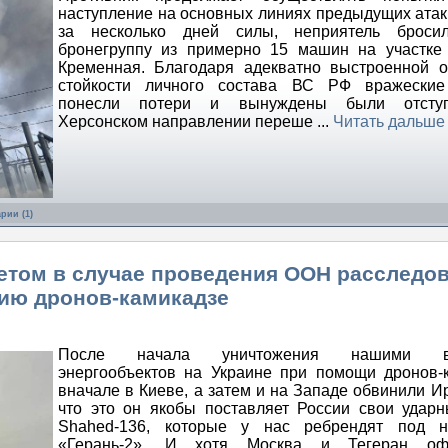
наступление на основных линиях предыдущих атак
за несколько дней силы, неприятель брос
бронегруппу из примерно 15 машин на участке
Кременная. Благодаря адекватно выстроенной 
стойкости личного состава ВС РФ вражеские
понесли потери и вынуждены были отсту
Херсонском направлении переше
...
Читать дальше
рии (1)
ветом в случае проведения ООН расследо
сию дронов-камикадзе
После начала уничтожения нашими в
энергообъектов на Украине при помощи дронов-
вначале в Киеве, а затем и на Западе обвинили Ир
что это он якобы поставляет России свои уда
Shahed-136, которые у нас ребрендят под н
«Герань-2». И хотя Москва и Тегеран оф