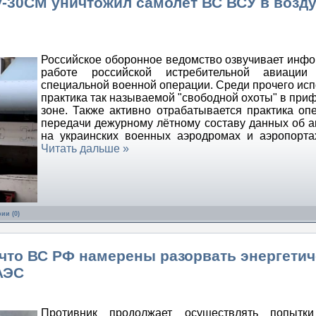
у-30СМ уничтожил самолёт ВС ВСУ в воз
Российское оборонное ведомство озвучивает инф
работе российской истребительной авиаци
специальной военной операции. Среди прочего исп
практика так называемой "свободной охоты" в при
зоне. Также активно отрабатывается практика оп
передачи дежурному лётному составу данных об а
на украинских военных аэродромах и аэропорта
Читать дальше »
ии (0)
что ВС РФ намерены разорвать энергети
АЭС
Противник продолжает осуществлять попытки