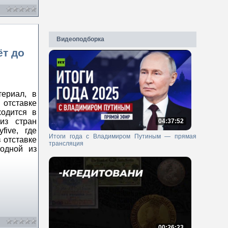
Видеоподборка
ёт до
ериал, в
отставке
ходится в
из стран
04:37:52
five, где
Итоги года с Владимиром Путиным — прямая
 отставке
трансляция
одной из
00:26:23