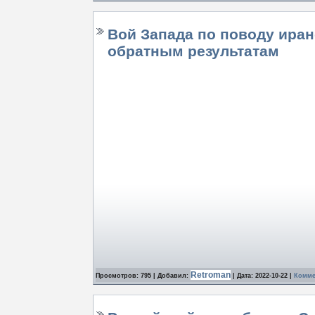
Вой Запада по поводу иран
обратным результатам
Retroman
Просмотров: 795 | Добавил:
| Дата:
2022-10-22
|
Комме