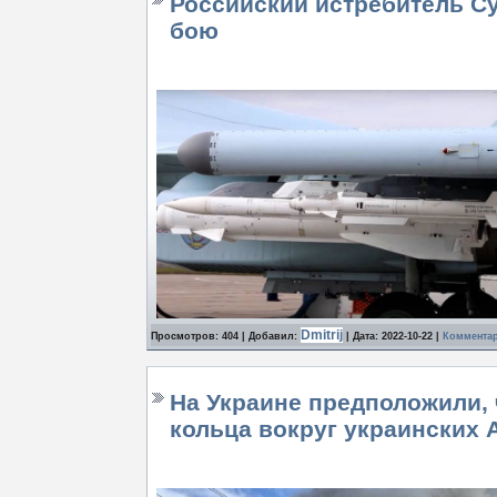
Российский истребитель С
бою
Dmitrij
Просмотров: 404 | Добавил:
| Дата:
2022-10-22
|
Комментар
На Украине предположили, 
кольца вокруг украинских 