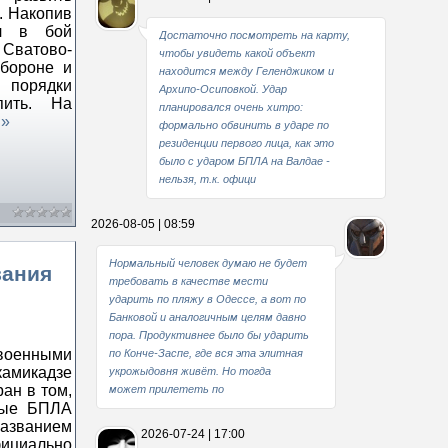
. Накопив
ил в бой
Достаточно посмотреть на карту,
 Сватово-
чтобы увидеть какой объект
обороне и
находится между Геленджиком и
 порядки
Архипо-Осиповкой. Удар
пить. На
планировался очень хитро:
 »
формально обвинить в ударе по
резиденции первого лица, как это
было с ударом БПЛА на Валдае -
нельзя, т.к. офици
2026-08-05 | 08:59
Нормальный человек думаю не будет
вания
требовать в качестве мести
ударить по пляжу в Одессе, а вот по
Банковой и аналогичным целям давно
пора. Продуктивнее было бы ударить
оенными
по Конче-Заспе, где вся эта элитная
камикадзе
укрожыдовня живёт. Но тогда
ан в том,
может прилететь по
рные БПЛА
азванием
2026-07-24 | 17:00
ициально