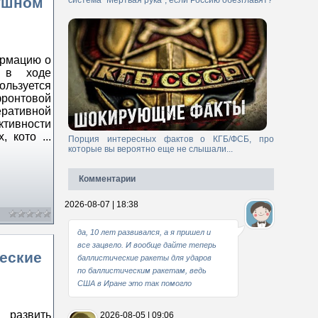
душном
система "Мертвая рука", если Россию обезглавят?
ормацию о
и в ходе
ользуется
фронтовой
еративной
ктивности
х, кото
...
Порция интересных фактов о КГБ/ФСБ, про
которые вы вероятно еще не слышали...
Комментарии
2026-08-07 | 18:38
да, 10 лет развивался, а я пришел и
все зацвело. И вообще дайте теперь
ческие
баллистические ракеты для ударов
по баллистическим ракетам, ведь
США в Иране это так помогло
 развить
2026-08-05 | 09:06