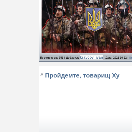
kravcov_ivan
Просмотров: 551 | Добавил:
| Дата:
2022-10-22
|
К
Пройдемте, товарищ Ху