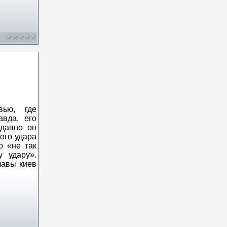
вью, где
авда, его
едавно он
ого удара
о «не так
у удару».
лавы киев