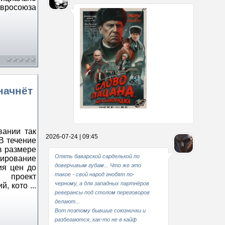
вросоюза
начнёт
Какие мы стали совестливые..
вании так
2026-07-24 | 09:45
В течение
В свое время
в размере
Опять баварской сарделькой по
сирование
доверчивым губам... Что же это
ия цен до
такое - свой народ гнобят по-
 проект
черному, а для западных партнёров
ий, кото
...
реверансы под столом переговоров
делают...
Вот поэтому бывшие союзнички и
разбегаются, как-то не в кайф