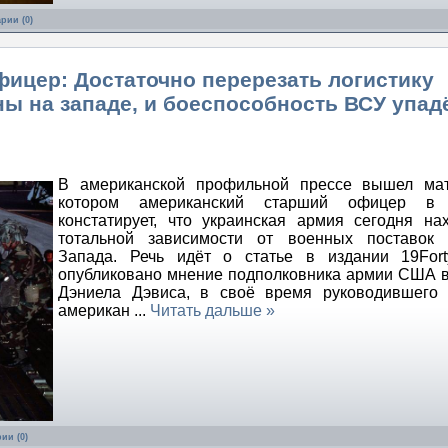
рии (0)
ицер: Достаточно перерезать логистику
ы на западе, и боеспособность ВСУ упад
В американской профильной прессе вышел мат
котором американский старший офицер в 
констатирует, что украинская армия сегодня на
тотальной зависимости от военных поставок 
Запада. Речь идёт о статье в издании 19Forty
опубликовано мнение подполковника армии США в
Дэниела Дэвиса, в своё время руководившего 
американ
...
Читать дальше »
ии (0)