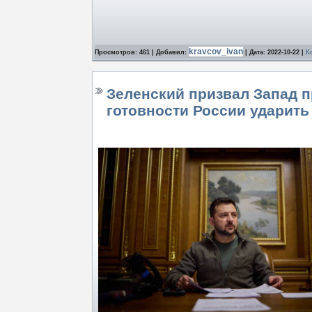
kravcov_ivan
Просмотров: 461 | Добавил:
| Дата:
2022-10-22
|
К
Зеленский призвал Запад п
готовности России ударить