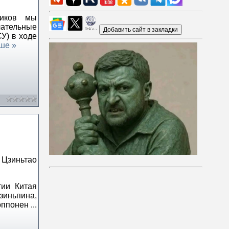
ников мы
ательные
У) в ходе
ше »
Цзиньтао
тии Китая
зиньпина,
 оппонен
...