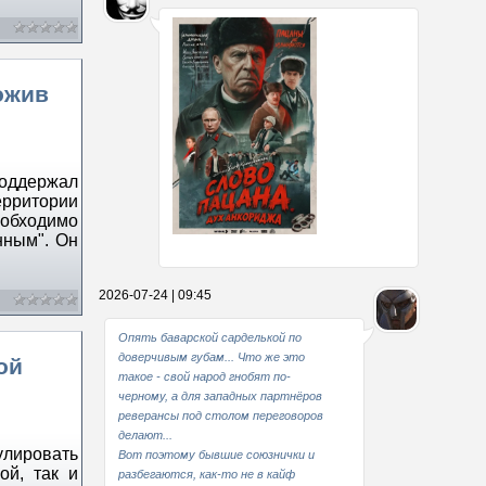
ожив
оддержал
рритории
еобходимо
нным". Он
Какие мы стали совестливые..
2026-07-24 | 09:45
В свое время
Опять баварской сарделькой по
доверчивым губам... Что же это
ой
такое - свой народ гнобят по-
черному, а для западных партнёров
реверансы под столом переговоров
делают...
лировать
Вот поэтому бывшие союзнички и
ой, так и
разбегаются, как-то не в кайф