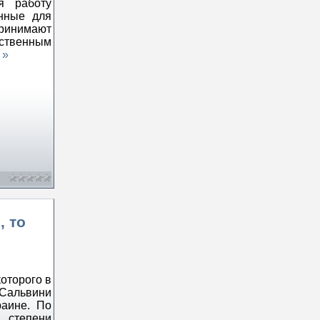
я работу
енные для
ринимают
ственным
 »
, то
оторого в
 Сальвини
раине. По
 степени