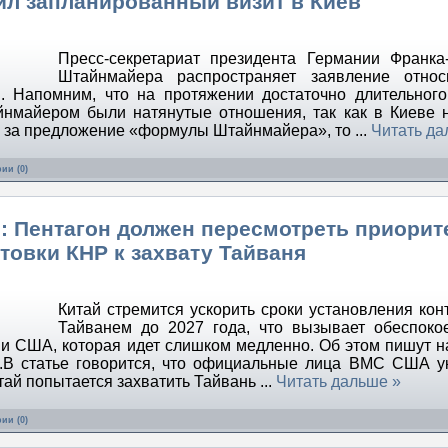
ил запланированный визит в Киев
Пресс-секретариат президента Германии Франка
Штайнмайера распространяет заявление относи
. Напомним, что на протяжении достаточно длительног
нмайером были натянутые отношения, так как в Киеве 
 то за предложение «формулы Штайнмайера», то
...
Читать да
ии (0)
: Пентагон должен пересмотреть приорит
товки КНР к захвату Тайваня
Китай стремится ускорить сроки установления кон
Тайванем до 2027 года, что вызывает обеспоко
и США, которая идет слишком медленно. Об этом пишут н
.В статье говорится, что официальные лица ВМС США у
Китай попытается захватить Тайвань
...
Читать дальше »
ии (0)