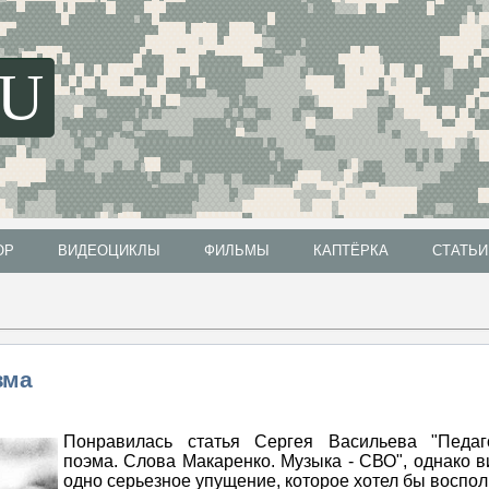
SU
ОР
ВИДЕОЦИКЛЫ
ФИЛЬМЫ
КАПТЁРКА
СТАТЬИ
ОР
ВИДЕОЦИКЛЫ
ФИЛЬМЫ
КАПТЁРКА
СТАТЬИ
зма
Понравилась статья Сергея Васильева "Педаго
поэма. Слова Макаренко. Музыка - СВО", однако в
одно серьезное упущение, которое хотел бы воспол