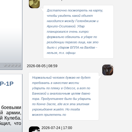
Достаточно посмотреть на карту,
чтобы увидеть какой объект
находится между Геленджиком и
Архипо-Осиповкой. Удар
планировался очень хитро:
формально обвинить в ударе по
резиденции первого лица, как это
было с ударом БПЛА на Валдае -
нельзя, т.к. офици
2026-08-05 | 08:59
Нормальный человек думаю не будет
P-1P
требовать в качестве мести
ударить по пляжу в Одессе, а вот по
Банковой и аналогичным целям давно
пора. Продуктивнее было бы ударить
по Конче-Заспе, где вся эта элитная
я боевыми
укрожыдовня живёт. Но тогда
й армии,
может прилететь по
й Кулеба.
щил, что
2026-07-24 | 17:00