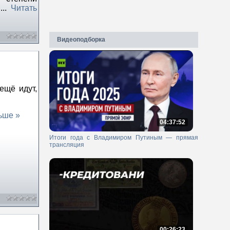
к
...
Читать
Видеоподборка
ещё идут,
ьше »
04:37:52
Итоги года с Владимиром Путиным — прямая
трансляция
00:26:23