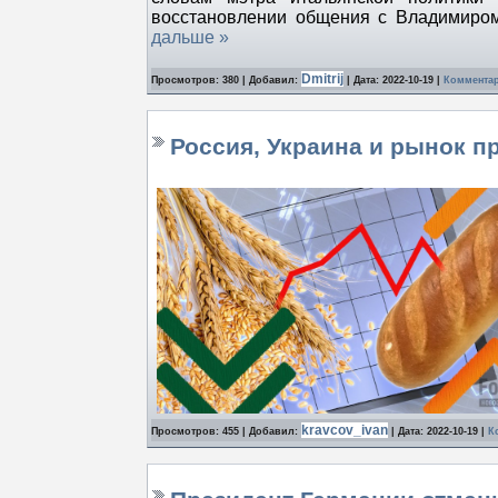
восстановлении общения с Владимиром
дальше »
Dmitrij
Просмотров: 380 | Добавил:
| Дата:
2022-10-19
|
Комментар
Россия, Украина и рынок п
kravcov_ivan
Просмотров: 455 | Добавил:
| Дата:
2022-10-19
|
К