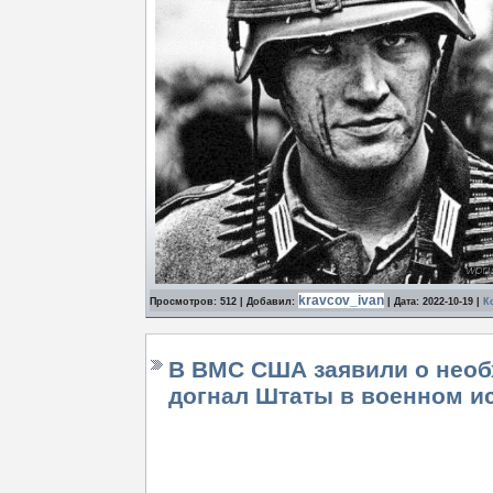
kravcov_ivan
Просмотров: 512 | Добавил:
| Дата:
2022-10-19
|
К
В ВМС США заявили о необ
догнал Штаты в военном и