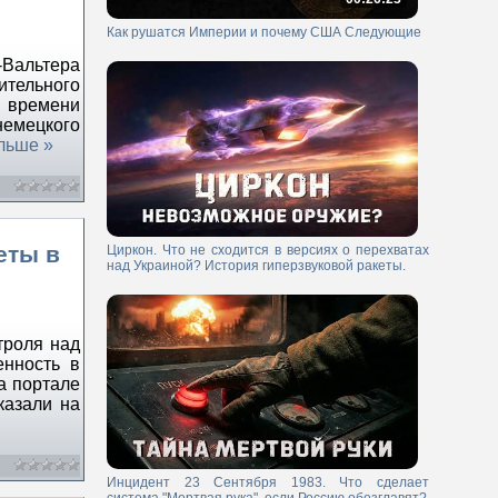
Как рушатся Империи и почему США Следующие
-Вальтера
тельного
о времени
немецкого
льше »
еты в
Циркон. Что не сходится в версиях о перехватах
над Украиной? История гиперзвуковой ракеты.
троля над
енность в
а портале
казали на
Инцидент 23 Сентября 1983. Что сделает