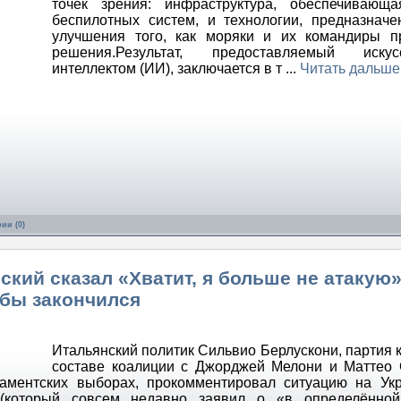
точек зрения: инфраструктура, обеспечивающа
беспилотных систем, и технологии, предназнач
улучшения того, как моряки и их командиры п
решения.Результат, предоставляемый искус
интеллектом (ИИ), заключается в т
...
Читать дальше
ии (0)
кий сказал «Хватит, я больше не атакую»
 бы закончился
Итальянский политик Сильвио Берлускони, партия к
составе коалиции с Джорджей Мелони и Маттео
аментских выборах, прокомментировал ситуацию на Ук
 (который совсем недавно заявил о «в определённой