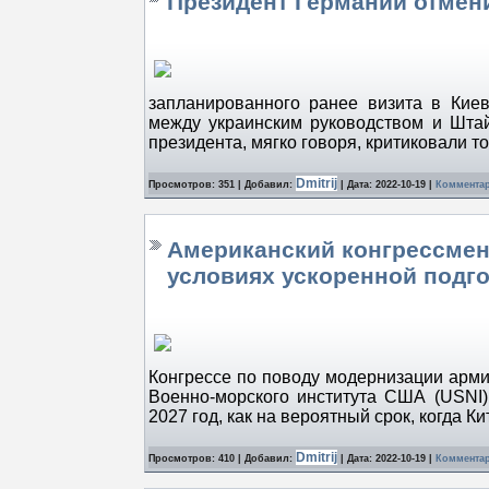
Президент Германии отмен
запланированного ранее визита в Киев
между украинским руководством и Штай
президента, мягко говоря, критиковали
Dmitrij
Просмотров: 351 | Добавил:
| Дата:
2022-10-19
|
Комментар
Американский конгрессмен
условиях ускоренной подго
Конгрессе по поводу модернизации арми
Военно-морского института США (USNI)
2027 год, как на вероятный срок, когда 
Dmitrij
Просмотров: 410 | Добавил:
| Дата:
2022-10-19
|
Комментар