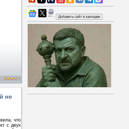
й не
вила, что
кт с двух