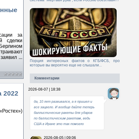
система "Мертвая рука", если Россию обезглавят?
анные
сации за
й сделки
Берлином
траивают
к заявил
...
Порция интересных фактов о КГБ/ФСБ, про
которые вы вероятно еще не слышали...
Комментарии
2026-08-07 | 18:38
a 2022
да, 10 лет развивался, а я пришел и
все зацвело. И вообще дайте теперь
«Ростех»)
баллистические ракеты для ударов
по баллистическим ракетам, ведь
США в Иране это так помогло
2026-08-05 | 09:06