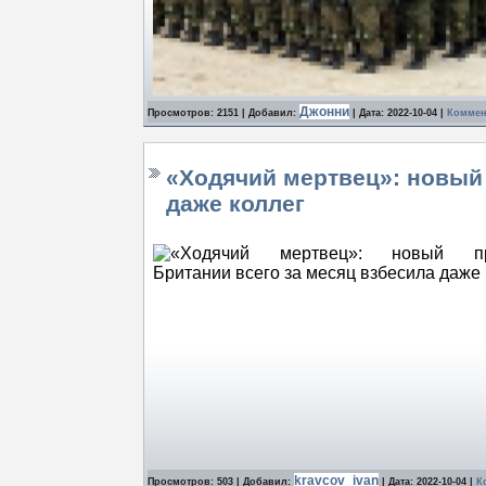
Джонни
Просмотров: 2151 | Добавил:
| Дата:
2022-10-04
|
Коммент
«Ходячий мертвец»: новый 
даже коллег
kravcov_ivan
Просмотров: 503 | Добавил:
| Дата:
2022-10-04
|
К