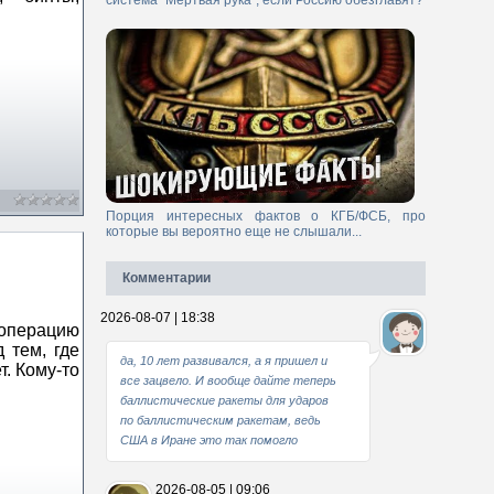
система "Мертвая рука", если Россию обезглавят?
Порция интересных фактов о КГБ/ФСБ, про
которые вы вероятно еще не слышали...
Комментарии
2026-08-07 | 18:38
операцию
 тем, где
да, 10 лет развивался, а я пришел и
. Кому-​то
все зацвело. И вообще дайте теперь
баллистические ракеты для ударов
по баллистическим ракетам, ведь
США в Иране это так помогло
2026-08-05 | 09:06