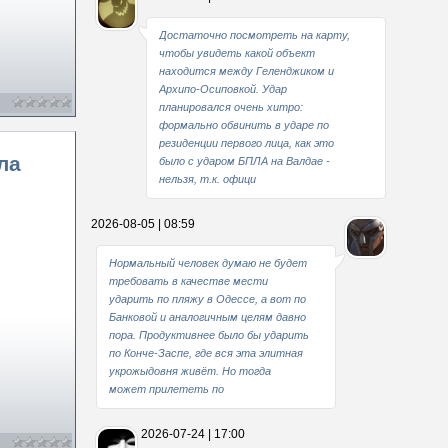
Достаточно посмотреть на карту,
чтобы увидеть какой объект
находится между Геленджиком и
Архипо-Осиповкой. Удар
планировался очень хитро:
формально обвинить в ударе по
резиденции первого лица, как это
ла
было с ударом БПЛА на Валдае -
нельзя, т.к. офици
2026-08-05 | 08:59
Нормальный человек думаю не будет
требовать в качестве мести
ударить по пляжу в Одессе, а вот по
Банковой и аналогичным целям давно
пора. Продуктивнее было бы ударить
по Конче-Заспе, где вся эта элитная
укрожыдовня живёт. Но тогда
может прилететь по
2026-07-24 | 17:00