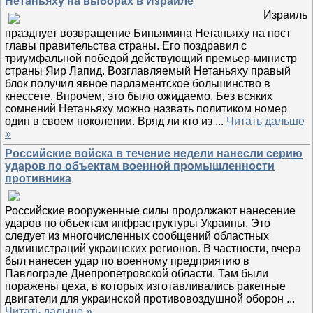
Нетаньяху на выборах в Израиле
Израиль
празднует возвращение Биньямина Нетаньяху на пост
главы правительства страны. Его поздравил с
триумфальной победой действующий премьер-министр
страны Яир Лапид. Возглавляемый Нетаньяху правый
блок получил явное парламентское большинство в
кнессете. Впрочем, это было ожидаемо. Без всяких
сомнений Нетаньяху можно назвать политиком номер
один в своем поколении. Вряд ли кто из
...
Читать дальше
»
Российские войска в течение недели нанесли серию
ударов по объектам военной промышленности
противника
Российские вооруженные силы продолжают нанесение
ударов по объектам инфраструктуры Украины. Это
следует из многочисленных сообщений областных
администраций украинских регионов. В частности, вчера
был нанесен удар по военному предприятию в
Павлограде Днепропетровской области. Там были
поражены цеха, в которых изготавливались ракетные
двигатели для украинской противовоздушной оборон
...
Читать дальше »