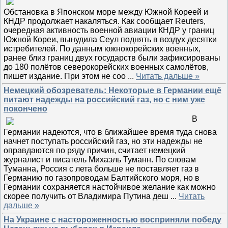
Обстановка в Японском море между Южной Кореей и
КНДР продолжает накаляться. Как сообщает Reuters,
очередная активность военной авиации КНДР у границ
Южной Кореи, вынудила Сеул поднять в воздух десятки
истребителей. По данным южнокорейских военных,
ранее близ границ двух государств были зафиксированы
до 180 полётов северокорейских военных самолётов,
пишет издание. При этом не соо
...
Читать дальше »
Немецкий обозреватель: Некоторые в Германии ещё
питают надежды на российский газ, но с ним уже
покончено
В
Германии надеются, что в ближайшее время туда снова
начнет поступать российский газ, но эти надежды не
оправдаются по ряду причин, считает немецкий
журналист и писатель Михаэль Туманн. По словам
Туманна, Россия с лета больше не поставляет газ в
Германию по газопроводам Балтийского моря, но в
Германии сохраняется настойчивое желание как можно
скорее получить от Владимира Путина деш
...
Читать
дальше »
На Украине с настороженностью восприняли победу