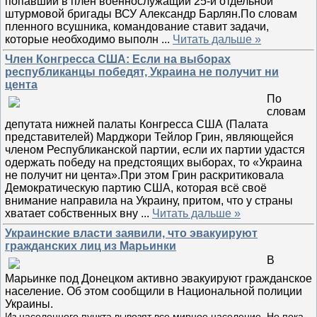
попавший в плен военнослужащий 25-й отдельной
штурмовой бригады ВСУ Александр Барлян.По словам
пленного всушника, командование ставит задачи,
которые необходимо выполн
...
Читать дальше »
Член Конгресса США: Если на выборах
республиканцы победят, Украина не получит ни
цента
По
словам
депутата нижней палаты Конгресса США (Палата
представителей) Марджори Тейлор Грин, являющейся
членом Республиканской партии, если их партии удастся
одержать победу на предстоящих выборах, то «Украина
не получит ни цента».При этом Грин раскритиковала
Демократическую партию США, которая всё своё
внимание направила на Украину, притом, что у страны
хватает собственных вну
...
Читать дальше »
Украинские власти заявили, что эвакуируют
гражданских лиц из Марьинки
В
Марьинке под Донецком активно эвакуируют гражданское
население. Об этом сообщили в Национальной полиции
Украины.
Из населенного пункта вывозят все мирное население. Но пока