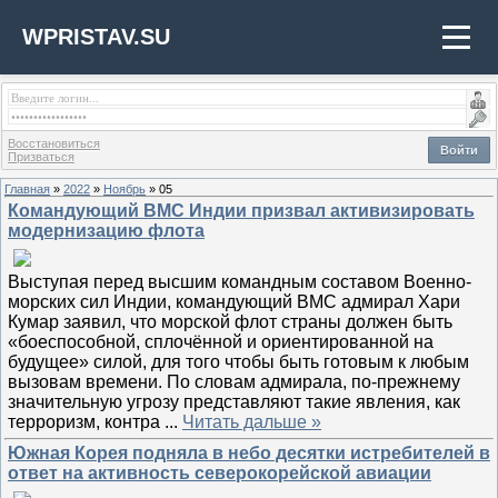
WPRISTAV.SU
Восстановиться
Войти
Призваться
Главная
»
2022
»
Ноябрь
»
05
Командующий ВМС Индии призвал активизировать
модернизацию флота
Выступая перед высшим командным составом Военно-
морских сил Индии, командующий ВМС адмирал Хари
Кумар заявил, что морской флот страны должен быть
«боеспособной, сплочённой и ориентированной на
будущее» силой, для того чтобы быть готовым к любым
вызовам времени. По словам адмирала, по-прежнему
значительную угрозу представляют такие явления, как
терроризм, контра
...
Читать дальше »
Южная Корея подняла в небо десятки истребителей в
ответ на активность северокорейской авиации