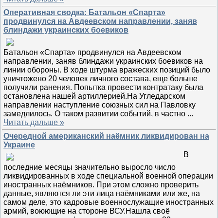
Оперативная сводка: Батальон «Спарта»
продвинулся на Авдеевском направлении, заняв
блиндажи украинских боевиков
Батальон «Спарта» продвинулся на Авдеевском
направлении, заняв блиндажи украинских боевиков на
линии обороны. В ходе штурма вражеских позиций было
уничтожено 20 человек личного состава, еще больше
получили ранения. Попытка провести контратаку была
остановлена нашей артиллерией.На Угледарском
направлении наступление союзных сил на Павловку
замедлилось. О таком развитии событий, в частно
...
Читать дальше »
Очередной американский наёмник ликвидирован на
Украине
В
последние месяцы значительно выросло число
ликвидированных в ходе специальной военной операции
иностранных наёмников. При этом сложно проверить
данные, являются ли эти лица наёмниками или же, на
самом деле, это кадровые военнослужащие иностранных
армий, воюющие на стороне ВСУ.Нашла своё