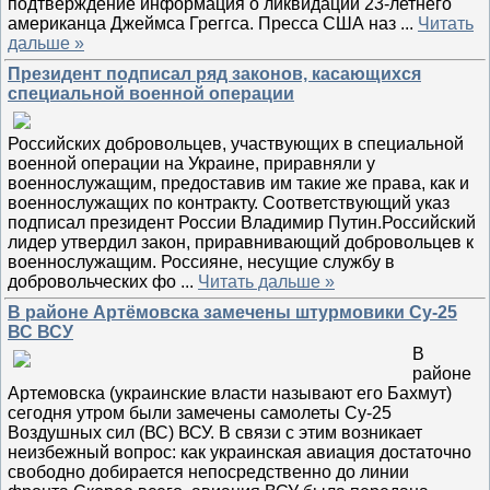
подтверждение информация о ликвидации 23-летнего
американца Джеймса Греггса. Пресса США наз
...
Читать
дальше »
Президент подписал ряд законов, касающихся
специальной военной операции
Российских добровольцев, участвующих в специальной
военной операции на Украине, приравняли у
военнослужащим, предоставив им такие же права, как и
военнослужащих по контракту. Соответствующий указ
подписал президент России Владимир Путин.Российский
лидер утвердил закон, приравнивающий добровольцев к
военнослужащим. Россияне, несущие службу в
добровольческих фо
...
Читать дальше »
В районе Артёмовска замечены штурмовики Су-25
ВС ВСУ
В
районе
Артемовска (украинские власти называют его Бахмут)
сегодня утром были замечены самолеты Су-25
Воздушных сил (ВС) ВСУ. В связи с этим возникает
неизбежный вопрос: как украинская авиация достаточно
свободно добирается непосредственно до линии