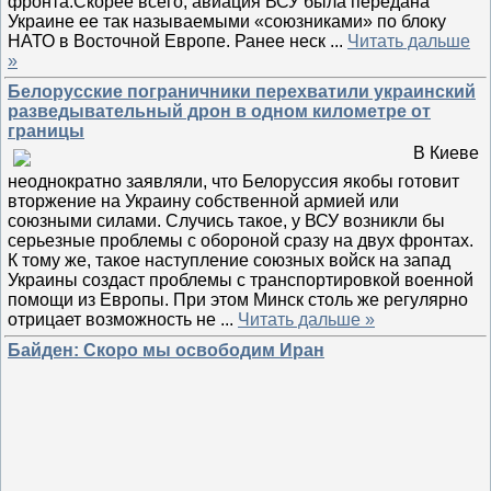
фронта.Скорее всего, авиация ВСУ была передана
Украине ее так называемыми «союзниками» по блоку
НАТО в Восточной Европе. Ранее неск
...
Читать дальше
»
Белорусские пограничники перехватили украинский
разведывательный дрон в одном километре от
границы
В Киеве
неоднократно заявляли, что Белоруссия якобы готовит
вторжение на Украину собственной армией или
союзными силами. Случись такое, у ВСУ возникли бы
серьезные проблемы с обороной сразу на двух фронтах.
К тому же, такое наступление союзных войск на запад
Украины создаст проблемы с транспортировкой военной
помощи из Европы. При этом Минск столь же регулярно
отрицает возможность не
...
Читать дальше »
Байден: Скоро мы освободим Иран