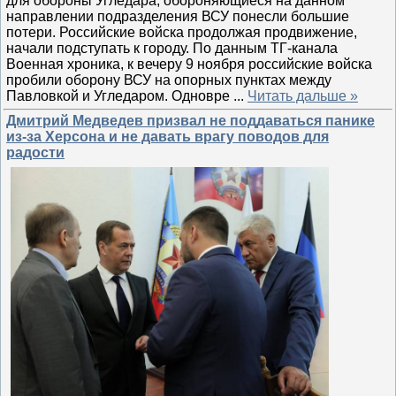
для обороны Угледара, обороняющиеся на данном
направлении подразделения ВСУ понесли большие
потери. Российские войска продолжая продвижение,
начали подступать к городу. По данным ТГ-канала
Военная хроника, к вечеру 9 ноября российские войска
пробили оборону ВСУ на опорных пунктах между
Павловкой и Угледаром. Одновре
...
Читать дальше »
Дмитрий Медведев призвал не поддаваться панике
из-за Херсона и не давать врагу поводов для
радости