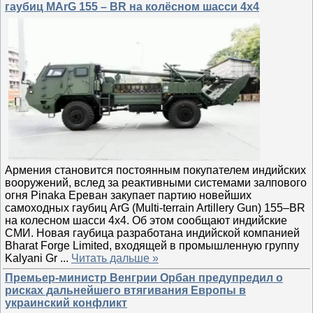
гаубиц MArG 155 – BR на колёсном шасси 4х4
Армения становится постоянным покупателем индийских
вооружений, вслед за реактивными системами залпового
огня ​​​​​Pinaka Ереван закупает партию новейших
самоходных гаубиц ArG (Multi-terrain Artillery Gun) 155–BR
на колесном шасси 4х4. Об этом сообщают индийские
СМИ. Новая гаубица разработана индийской компанией
Bharat Forge Limited, входящей в промышленную группу
Kalyani Gr
...
Читать дальше »
Премьер-министр Венгрии Орбан предупредил о
рисках дальнейшего втягивания Европы в
украинский конфликт