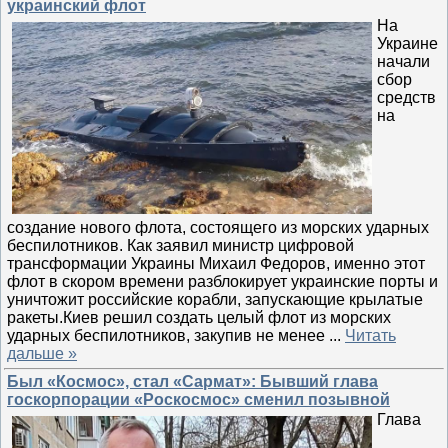
украинский флот
На
Украине
начали
сбор
средств
на
создание нового флота, состоящего из морских ударных
беспилотников. Как заявил министр цифровой
трансформации Украины Михаил Федоров, именно этот
флот в скором времени разблокирует украинские порты и
уничтожит российские корабли, запускающие крылатые
ракеты.Киев решил создать целый флот из морских
ударных беспилотников, закупив не менее
...
Читать
дальше »
Был «Космос», стал «Сармат»: Бывший глава
госкорпорации «Роскосмос» сменил позывной
Глава