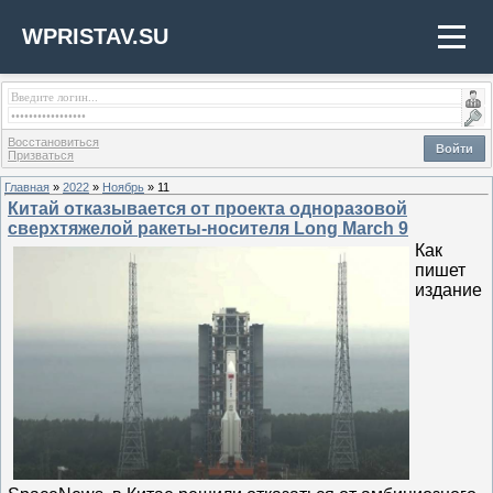
WPRISTAV.SU
Восстановиться
Войти
Призваться
Главная
»
2022
»
Ноябрь
»
11
Китай отказывается от проекта одноразовой
сверхтяжелой ракеты-носителя Long March 9
Как
пишет
издание