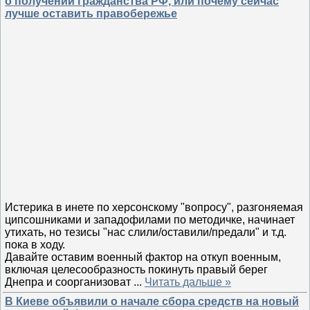
о получении гражданства РФ, или почему сейчас
лучше оставить правобережье
Истерика в инете по херсонскому "вопросу", разгоняемая
ципсошниками и западофилами по методичке, начинает
утихать, но тезисы "нас слили/оставили/предали" и т.д.
пока в ходу.
Давайте оставим военный фактор на откуп военным,
включая целесообразность покинуть правый берег
Днепра и соорганизоват
...
Читать дальше »
В Киеве объявили о начале сбора средств на новый