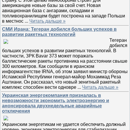
страну. С этой целью Минобороны строит для
американцев новые базы за свой счет. Новая
авиационная база с ангарами, складами и
топливохранилищем будет построена на западе Польши
в местнос
...
Читать дальше »
СМИ Ирана: Тегеран добился больших успехов в
развитии ракетных технологий
Тегеран
добился
больших успехов в развитии ракетных технологий. В
частности, ЗРК Bavar 373 может поражать
баллистические ракеты противника на расстоянии свыше
300 километров. Как сообщили в иранском
информагентстве IRNA, об этом заявил министр обороны
Исламской Республики генерал-майор Мохаммад Реза
Аштиани. Он рассказал, что новый зенитный ракетный
комплекс способен вести одновре
...
Читать дальше »
Украинская энергокомпания призналась в
невозможности экономить электроэнергию и
анонсировала двухнедельные аварийные
отключения
Украинским энергетикам не удается обеспечить должный
уровень экономии электроэнергии для стабилизации