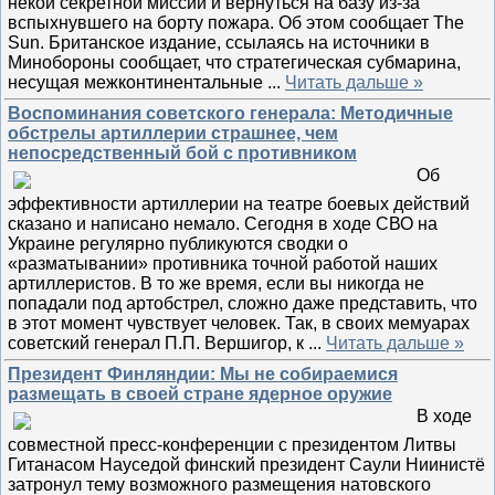
некой секретной миссии и вернуться на базу из-за
вспыхнувшего на борту пожара. Об этом сообщает The
Sun. Британское издание, ссылаясь на источники в
Минобороны сообщает, что стратегическая субмарина,
несущая межконтинентальные
...
Читать дальше »
Воспоминания советского генерала: Методичные
обстрелы артиллерии страшнее, чем
непосредственный бой с противником
Об
эффективности артиллерии на театре боевых действий
сказано и написано немало. Сегодня в ходе СВО на
Украине регулярно публикуются сводки о
«разматывании» противника точной работой наших
артиллеристов. В то же время, если вы никогда не
попадали под артобстрел, сложно даже представить, что
в этот момент чувствует человек. Так, в своих мемуарах
советский генерал П.П. Вершигор, к
...
Читать дальше »
Президент Финляндии: Мы не собираемися
размещать в своей стране ядерное оружие
В ходе
совместной пресс-конференции с президентом Литвы
Гитанасом Науседой финский президент Саули Ниинистё
затронул тему возможного размещения натовского