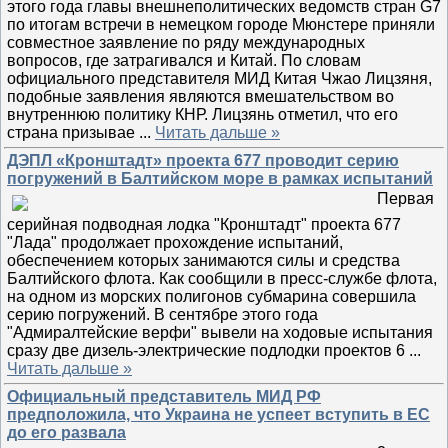
этого года главы внешнеполитических ведомств стран G7
по итогам встречи в немецком городе Мюнстере приняли
совместное заявление по ряду международных
вопросов, где затрагивался и Китай. По словам
официального представителя МИД Китая Чжао Лицзяня,
подобные заявления являются вмешательством во
внутреннюю политику КНР. Лицзянь отметил, что его
страна призывае
...
Читать дальше »
ДЭПЛ «Кронштадт» проекта 677 проводит серию
погружений в Балтийском море в рамках испытаний
Первая
серийная подводная лодка "Кронштадт" проекта 677
"Лада" продолжает прохождение испытаний,
обеспечением которых занимаются силы и средства
Балтийского флота. Как сообщили в пресс-службе флота,
на одном из морских полигонов субмарина совершила
серию погружений. В сентябре этого года
"Адмиралтейские верфи" вывели на ходовые испытания
сразу две дизель-электрические подлодки проектов 6
...
Читать дальше »
Официальный представитель МИД РФ
предположила, что Украина не успеет вступить в ЕС
до его развала