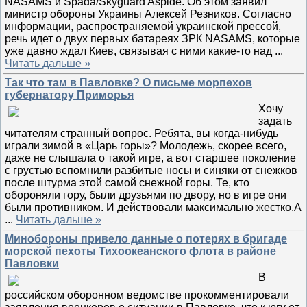
NASAMS и Spada/Skyguard Aspide. Об этом заявил
министр обороны Украины Алексей Резников. Согласно
информации, распространяемой украинской прессой,
речь идет о двух первых батареях ЗРК NASAMS, которые
уже давно ждал Киев, связывая с ними какие-то над
...
Читать дальше »
Так что там в Павловке? О письме морпехов
губернатору Приморья
Хочу
задать
читателям странный вопрос. Ребята, вы когда-нибудь
играли зимой в «Царь горы»? Молодежь, скорее всего,
даже не слышала о такой игре, а вот старшее поколение
с грустью вспомнили разбитые носы и синяки от снежков
после штурма этой самой снежной горы. Те, кто
обороняли гору, были друзьями по двору, но в игре они
были противником. И действовали максимально жестко.А
...
Читать дальше »
Минобороны привело данные о потерях в бригаде
морской пехоты Тихоокеанского флота в районе
Павловки
В
российском оборонном ведомстве прокомментировали