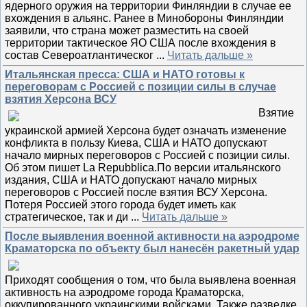
ядерного оружия на территории Финляндии в случае ее
вхождения в альянс. Ранее в Минобороны Финляндии
заявили, что страна может разместить на своей
территории тактическое ЯО США после вхождения в
состав Североатлантическог
...
Читать дальше »
Итальянская пресса: США и НАТО готовы к
переговорам с Россией с позиции силы в случае
взятия Херсона ВСУ
Взятие
украинской армией Херсона будет означать изменение
конфликта в пользу Киева, США и НАТО допускают
начало мирных переговоров с Россией с позиции силы.
Об этом пишет La Repubblica.По версии итальянского
издания, США и НАТО допускают начало мирных
переговоров с Россией после взятия ВСУ Херсона.
Потеря Россией этого города будет иметь как
стратегическое, так и ди
...
Читать дальше »
После выявления военной активности на аэродроме
Краматорска по объекту был нанесён ракетный удар
Приходят сообщения о том, что была выявлена военная
активность на аэродроме города Краматорска,
оккупированного украинскими войсками. Также разведке