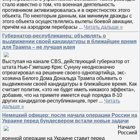
стало известно о том, что военная деятельность
противником активизировалась и в окрестностях этого
объекта. По некоторым данным, как минимум дважды с
этого объекта осуществлялись вылеты боевой авиации,
причём на аэродром перебрасы
...
Читать дальше »
Губернатор-республиканец: объявлять о
выдвижении своей кандидатуры в ближайшее время
для Трампа – не лучшая идея
Выступая на канале CBS, действующий губернатор от
штата Нью-Гэмпшир Крис Сунуну неоднозначно
отреагировал на решение своего однопартийца, экс-
хозяина Белого Дома Дональда Трампа объявить о
выдвижении своей кандидатуры в ближайшее время. Как
считает политик, «это не будет иметь никакого эффекта»,
добавив, что на примете имеется ещё порядка 8-10
других кандидатов-республиканцев, прет
...
Читать
дальше »
Немецкий офицер: после начала операции России на
Украине перед бундесвером встали новые задачи
Начало
Россией
военной операции на Украине ставит перед