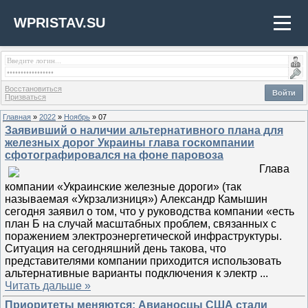
WPRISTAV.SU
Восстановиться
Войти
Призваться
Главная
»
2022
»
Ноябрь
»
07
Заявивший о наличии альтернативного плана для
железных дорог Украины глава госкомпании
сфотографировался на фоне паровоза
Глава
компании «Украинские железные дороги» (так
называемая «Укрзализниця») Александр Камышин
сегодня заявил о том, что у руководства компании «есть
план Б на случай масштабных проблем, связанных с
поражением электроэнергетической инфраструктуры.
Ситуация на сегодняшний день такова, что
представителями компании приходится использовать
альтернативные варианты подключения к электр
...
Читать дальше »
Приоритеты меняются: Авианосцы США стали