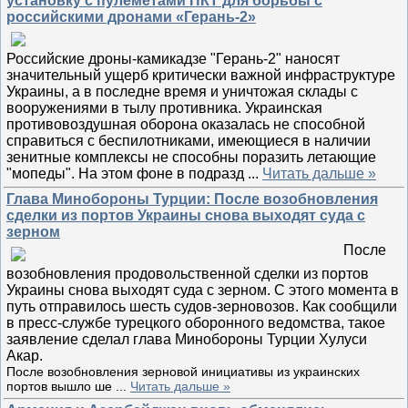
установку с пулемётами ПКТ для борьбы с
российскими дронами «Герань-2»
Российские дроны-камикадзе "Герань-2" наносят
значительный ущерб критически важной инфраструктуре
Украины, а в последне время и уничтожая склады с
вооружениями в тылу противника. Украинская
противовоздушная оборона оказалась не способной
справиться с беспилотниками, имеющиеся в наличии
зенитные комплексы не способны поразить летающие
"мопеды". На этом фоне в подразд
...
Читать дальше »
Глава Минобороны Турции: После возобновления
сделки из портов Украины снова выходят суда с
зерном
После
возобновления продовольственной сделки из портов
Украины снова выходят суда с зерном. С этого момента в
путь отправилось шесть судов-зерновозов. Как сообщили
в пресс-службе турецкого оборонного ведомства, такое
заявление сделал глава Минобороны Турции Хулуси
Акар.
После возобновления зерновой инициативы из украинских
портов вышло ше
...
Читать дальше »