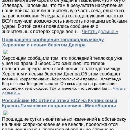
заявления военкоров о ситуации в Павловке, что к югу от
Угледара. Напомним, что там в результате наступления
наши войска заняли значительную часть села, однако из-
за расположения Угледара на господствующих высотах
ВСУ получали возможность наносить по нашим войсками
удары. В этой связи появились сообщения о
значительных потерях среди воен
...
Читать дальше »
Прекращено сообщение теплоходов между
Херсоном и левым берегом Днепра
Херсонцам сообщили том, что последний теплоход уже
ушел на правый берег. Это означает, что теперь
полностью прекращено сообщение теплоходов между
Херсоном и левым берегом Днепра.Об этом сообщает
военный корреспондент «Комсомольской правды» Александр
Коц в своем Telegram-канале. Он ссылается на расписание
херсонских теплоходов. Там отмечено, что сегодня бы
...
Читать
дальше »
Российские ВС отбили атаки ВСУ на Купянском и
Красно-Лиманском направлениях - Минобороны
Прошедшие сутки значительных изменений в обстановку
на линии соприкосновения не внесли, продолжаются
позиционные бои, прорывов обороны не допущено.