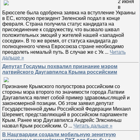
2 июня
в
Брюсселе была одобрена заявка на вступление Украины
в ЕС, которую президент Зеленский подал в конце
февраля. Страна получила статус кандидата на
присоединение к содружеству, что вызвало шквал
положительных эмоций у жителей нашей «западной
соседки». В то же время, от статуса кандидата до
полноценного члена Евросоюза стране необходимо
преодолеть немалый путь. В случае же с Ук
...
Читать
дальше »
Депутат Госдумы похвалил признание мэром
латвийского Даугавпилса Крыма российским
Признание Крымского полуострова российским со
стороны мэра второго по значимости города Латвии
Даугавпилса являет собой пример здравомыслящей и
закономерной позиции. Об этом заявил депутат
Государственной думы Российской Федерации Михаил
Шеремет, представляющий в российском парламенте
Крым. Ранее мэр Даугавпилса Андрейс Элксниньш
назвал Крым российским. О
...
Читать дальше »
В Нацгвардии создали мобильную зенитную