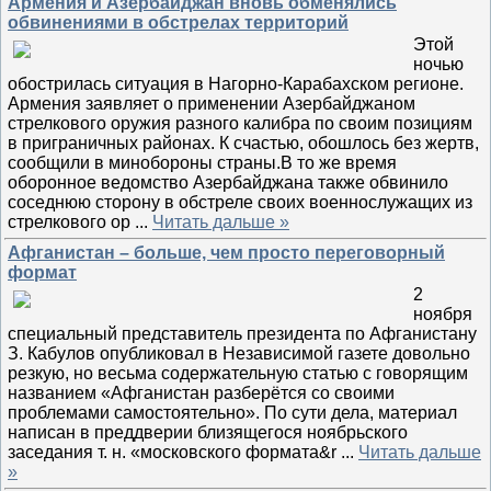
Армения и Азербайджан вновь обменялись
обвинениями в обстрелах территорий
Этой
ночью
обострилась ситуация в Нагорно-Карабахском регионе.
Армения заявляет о применении Азербайджаном
стрелкового оружия разного калибра по своим позициям
в приграничных районах. К счастью, обошлось без жертв,
сообщили в минобороны страны.В то же время
оборонное ведомство Азербайджана также обвинило
соседнюю сторону в обстреле своих военнослужащих из
стрелкового ор
...
Читать дальше »
Афганистан – больше, чем просто переговорный
формат
2
ноября
специальный представитель президента по Афганистану
З. Кабулов опубликовал в Независимой газете довольно
резкую, но весьма содержательную статью с говорящим
названием «Афганистан разберётся со своими
проблемами самостоятельно». По сути дела, материал
написан в преддверии близящегося ноябрьского
заседания т. н. «московского формата&r
...
Читать дальше
»