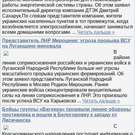
работы энергетической системы страны. Об этом заявил
исполнительный директор компании ДТЭК Дмитрий
Сахарук.По словам представителя компании, жители
украинских населенных пунктов в тот промежуток, когда
возобновляется электроснабжение, начинают заниматься
всеми домашними вопросами.
...
Читать дальше »
Представитель ЛНР Мирошник: угроза прорыва ВСУ
на Луганщине миновала
В
районе
линии соприкосновения российских и украинских войск в
Луганской Народной Республике больше нет угрозы
масштабного прорыва украинских формирований. Об
этом заявил представитель Луганской Народной
Республики в Москве Родион Мирошник. Ранее
украинские войска сконцентрировали внушительные
силы на линии соприкосновения в ЛНР. Это произошло
после успеха ВСУ на Харьковско
...
Читать дальше »
Бойцы группы «Вагнера» прорвали линию обороны
противника и вошли в Белогоровку к западу от
Лисичанска
С
Краснолиманского направления поступает информация о