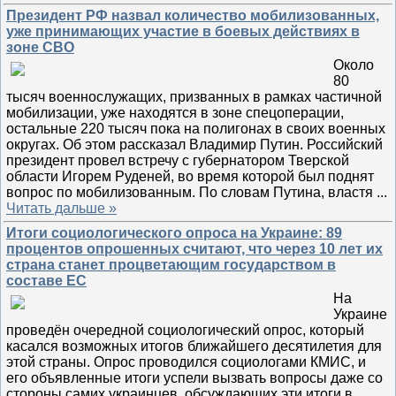
Президент РФ назвал количество мобилизованных,
уже принимающих участие в боевых действиях в
зоне СВО
Около
80
тысяч военнослужащих, призванных в рамках частичной
мобилизации, уже находятся в зоне спецоперации,
остальные 220 тысяч пока на полигонах в своих военных
округах. Об этом рассказал Владимир Путин. Российский
президент провел встречу с губернатором Тверской
области Игорем Руденей, во время которой был поднят
вопрос по мобилизованным. По словам Путина, властя
...
Читать дальше »
Итоги социологического опроса на Украине: 89
процентов опрошенных считают, что через 10 лет их
страна станет процветающим государством в
составе ЕС
На
Украине
проведён очередной социологический опрос, который
касался возможных итогов ближайшего десятилетия для
этой страны. Опрос проводился социологами КМИС, и
его объявленные итоги успели вызвать вопросы даже со
стороны самих украинцев, обсуждающих эти итоги в