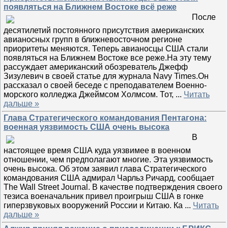
появляться на Ближнем Востоке всё реже
После
десятилетий постоянного присутствия американских
авианосных групп в ближневосточном регионе
приоритеты меняются. Теперь авианосцы США стали
появляться на Ближнем Востоке все реже.На эту тему
рассуждает американский обозреватель Джефф
Зизулевич в своей статье для журнала Navy Times.Он
рассказал о своей беседе с преподавателем Военно-
морского колледжа Джеймсом Холмсом. Тот,
...
Читать
дальше »
Глава Стратегического командования Пентагона:
военная уязвимость США очень высока
В
настоящее время США куда уязвимее в военном
отношении, чем предполагают многие. Эта уязвимость
очень высока. Об этом заявил глава Стратегического
командования США адмирал Чарльз Ричард, сообщает
The Wall Street Journal. В качестве подтверждения своего
тезиса военачальник привел проигрыш США в гонке
гиперзвуковых вооружений России и Китаю. Ка
...
Читать
дальше »