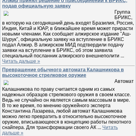
Алжир принял решение о присоединении к БРИКС,
подав официальную заявку
Группа
БРИКС,
в которую на сегодняшний день входят Бразилия, Россия,
Индия, Китай и ЮАР, в ближайшее время может прирасти
новыми членами. Как сообщает алжирское издание "Аш-
Шурук", официальную заявку на вступление в БРИКС
подал Алжир. В алжирском МИД подтвердили подачу
заявки на вступление в БРИКС, об этом заявила
специальный посланник алжирского внешнеполити
...
Читать дальше »
Превращение обычного автомата Калашникова в
высокоточное стрелковое оружие
Автомат
Калашникова по праву считается одним из самых
надежных образцов стрелкового оружия в своем классе.
Ведь не случайно он является самым массовым в мире.
В то же время, по мнению оружейного эксперта
Константина Лазарева, любой автомат Калашникова
можно легко превратить в относительно высокоточное
оружие, вписывающееся в концепцию работы пехотного
снайпера. Для трансформации своего АК
...
Читать
дальше »