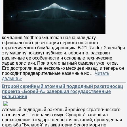
компания Northrop Grumman назначили дату
официальной презентации первого опытного
стратегического бомбардировщика B-21 Raider. 2 декабря
эту машину покажут публике и, вероятно, раскроют
различные ее особенности и основные технические
характеристики. При этом опытный самолет уже готов.
Его достроили еще несколько месяцев назад, и теперь он
проходит предварительные наземные ис
...
Читать
дальше »
Второй серийный атомный подводный ракетоносец
проекта «Борей-А» завершил государственные
испытания
Атомный подводный ракетный крейсер стратегического
назначения "Генералиссимус Суворов" завершил
прохождение государственных испытаний, проведенная
стрельба "Булавой" из акватории Белого моря по