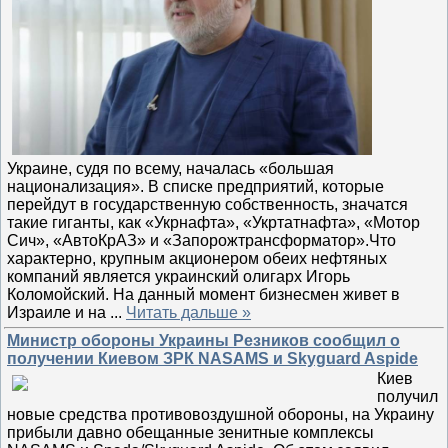
Украине, судя по всему, началась «большая
национализация». В списке предприятий, которые
перейдут в государственную собственность, значатся
такие гиганты, как «Укрнафта», «Укртатнафта», «Мотор
Сич», «АвтоКрАЗ» и «Запорожтрансформатор».Что
характерно, крупным акционером обеих нефтяных
компаний является украинский олигарх Игорь
Коломойский. На данный момент бизнесмен живет в
Израиле и на
...
Читать дальше »
Министр обороны Украины Резников сообщил о
получении Киевом ЗРК NASAMS и Skyguard Aspide
Киев
получил
новые средства противовоздушной обороны, на Украину
прибыли давно обещанные зенитные комплексы