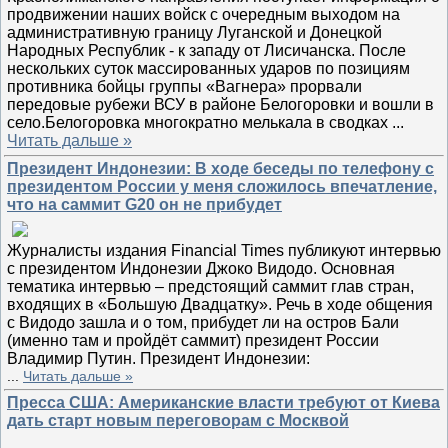
продвижении наших войск с очередным выходом на
административную границу Луганской и Донецкой
Народных Республик - к западу от Лисичанска. После
нескольких суток массированных ударов по позициям
противника бойцы группы «Вагнера» прорвали
передовые рубежи ВСУ в районе Белогоровки и вошли в
село.Белогоровка многократно мелькала в сводках
...
Читать дальше »
Президент Индонезии: В ходе беседы по телефону с
президентом России у меня сложилось впечатление,
что на саммит G20 он не прибудет
Журналисты издания Financial Times публикуют интервью
с президентом Индонезии Джоко Видодо. Основная
тематика интервью – предстоящий саммит глав стран,
входящих в «Большую Двадцатку». Речь в ходе общения
с Видодо зашла и о том, прибудет ли на остров Бали
(именно там и пройдёт саммит) президент России
Владимир Путин. Президент Индонезии:
...
Читать дальше »
Пресса США: Американские власти требуют от Киева
дать старт новым переговорам с Москвой