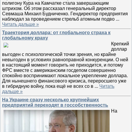
полигону Кура на Камчатке стала завершающим
штрихом. Об этом рассказал генеральный директор
Севмаша Михаил Будниченко. Гендиректор предприятия
наблюдал за проведением стрельб атомным подво
...
Читать дальше »
Траектория доллара: от глобального страха к
глобальному краху
Крепкий
доллар
выгоден с психологической точки зрения, но крайне
невыгоден в условиях равноправной конкуренции. О ней
в настоящий момент говорить не приходится, и потому
ФРС вместе с американским госдепом совершенно
спокойно воспринимают локальное укрепление доллара.
Для нынешнего финансового кризиса, переросшего уже
в гибридную войну, пока ещё не всех со в
...
Читать
дальше »
На Украине сразу несколько крупнейших
предприятий переходят в госсобственность
На