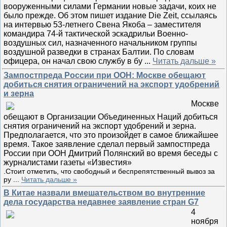
вооруженными силами Германии новые задачи, коих не
было прежде. Об этом пишет издание Die Zeit, ссылаясь
на интервью 53-летнего Свена Якоба – заместителя
командира 74-й тактической эскадрильи Военно-
воздушных сил, назначенного начальником группы
воздушной разведки в странах Балтии. По словам
офицера, он начал свою службу в бу
...
Читать дальше »
Зампостпреда России при ООН: Москве обещают
добиться снятия ограничений на экспорт удобрений
и зерна
Москве
обещают в Организации Объединенных Наций добиться
снятия ограничений на экспорт удобрений и зерна.
Предполагается, что это произойдет в самое ближайшее
время. Такое заявление сделал первый зампостпреда
России при ООН Дмитрий Полянский во время беседы с
журналистами газеты «Известия»
.Стоит отметить, что свободный и беспрепятственный вывоз за
ру
...
Читать дальше »
В Китае назвали вмешательством во внутренние
дела государства недавнее заявление стран G7
4
ноября