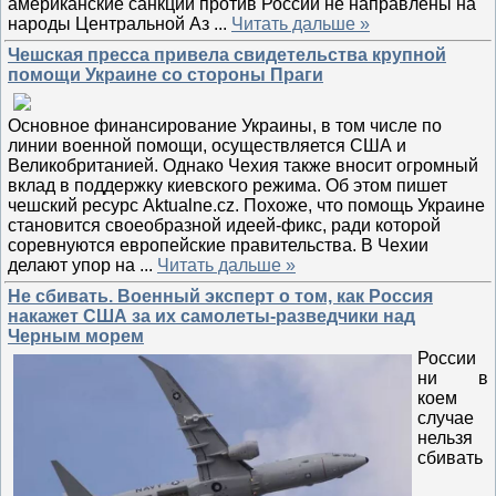
американские санкции против России не направлены на
народы Центральной Аз
...
Читать дальше »
Чешская пресса привела свидетельства крупной
помощи Украине со стороны Праги
Основное финансирование Украины, в том числе по
линии военной помощи, осуществляется США и
Великобританией. Однако Чехия также вносит огромный
вклад в поддержку киевского режима. Об этом пишет
чешский ресурс Aktualne.cz. Похоже, что помощь Украине
становится своеобразной идеей-фикс, ради которой
соревнуются европейские правительства. В Чехии
делают упор на
...
Читать дальше »
Не сбивать. Военный эксперт о том, как Россия
накажет США за их самолеты-разведчики над
Черным морем
России
ни в
коем
случае
нельзя
сбивать