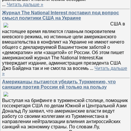
...
Читать дальше »
Журнал The National Interest поставил под вопрос
смысл политики США на Украине
США в
настоящее время являются главным покровителем
киевского режима, но истинные цели американского
вмешательства в конфликт на Украине не имеют ничего
общего с декларируемой Вашингтоном заботой о
«демократии» или «защитой» от России. Об этом пишет
американский журнал The National Interest.Как
утверждает издание, администрация президента США
Джо Байдена так и не смогла за восемь
...
Читать дальше
»
Американцы пытаются убедить Туркмению, что
санкции против России ей только на пользу
Выступая на брифинге в туркменской столице, помощник
госсекретаря США по делам Южной и Центральной Азии
Дональд Лу заявил, что американские власти ведут
работу со своими коллегами из Туркменистана в
направлении нейтрализации влияния антироссийских
санкций на экономику страны. По словам Лу,