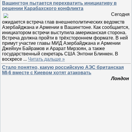
Вашингтон пытается перехватить инициативу в
решении Карабахского конфликта
Сегодня
ожидается встреча глав внешнеполитических ведомств
Азербайджана и Армении в Вашингтоне. Как сообщается,
инициатором встречи выступила американская сторона.
Встреча должна пройти в трёхстороннем формате. В ней
примут участие главы МИД Азербайджана и Армении
Джейхун Байрамов и Арарат Мирзоян, а также
государственный секретарь США Энтони Блинкен. В
воскресе
...
Читать дальше »
Стало понятно, какую российскую АЭС британская
MI-6 вместе с Киевом хотят атаковать
Лондон