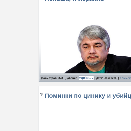
wpristav
Просмотров: 373 | Добавил:
| Дата:
2023-12-03
|
Коммент
Поминки по цинику и убий