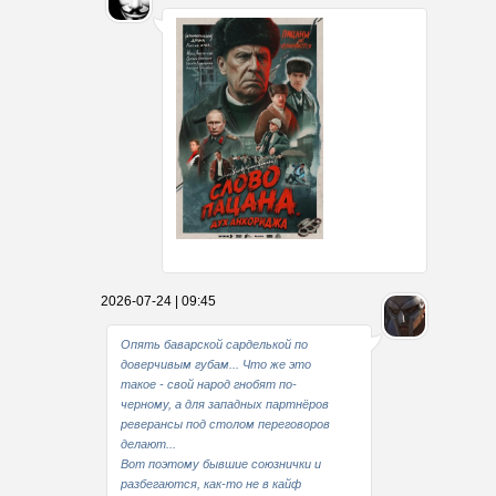
Какие мы стали совестливые..
2026-07-24 | 09:45
В свое время
Опять баварской сарделькой по
доверчивым губам... Что же это
такое - свой народ гнобят по-
черному, а для западных партнёров
реверансы под столом переговоров
делают...
Вот поэтому бывшие союзнички и
разбегаются, как-то не в кайф