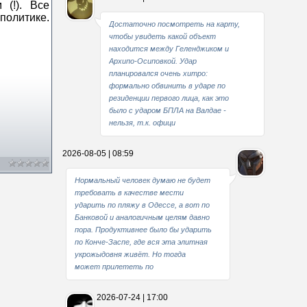
 (!). Все
политике.
Достаточно посмотреть на карту,
чтобы увидеть какой объект
находится между Геленджиком и
Архипо-Осиповкой. Удар
планировался очень хитро:
формально обвинить в ударе по
резиденции первого лица, как это
было с ударом БПЛА на Валдае -
нельзя, т.к. офици
2026-08-05 | 08:59
Нормальный человек думаю не будет
требовать в качестве мести
ударить по пляжу в Одессе, а вот по
Банковой и аналогичным целям давно
пора. Продуктивнее было бы ударить
по Конче-Заспе, где вся эта элитная
укрожыдовня живёт. Но тогда
может прилететь по
2026-07-24 | 17:00