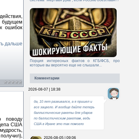
система "Мертвая рука", если Россию обезглавят?
действия,
 будущем
х ошибок
ть дальше
Порция интересных фактов о КГБ/ФСБ, про
которые вы вероятно еще не слышали...
Комментарии
2026-08-07 | 18:38
да, 10 лет развивался, а я пришел и
все зацвело. И вообще дайте теперь
баллистические ракеты для ударов
о поводу
по баллистическим ракетам, ведь
сдепа США
США в Иране это так помогло
удрость,
получил),
2026-08-05 | 09:06