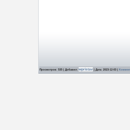
wpristav
Просмотров: 535 | Добавил:
| Дата:
2023-12-03
|
Коммент