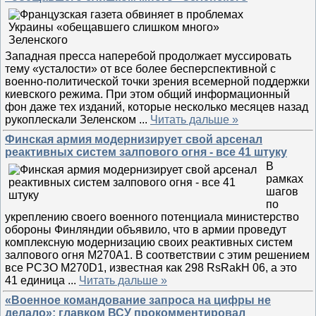
Западная пресса наперебой продолжает муссировать
тему «усталости» от все более бесперспективной с
военно-политической точки зрения всемерной поддержки
киевского режима. При этом общий информационный
фон даже тех изданий, которые несколько месяцев назад
рукоплескали Зеленском
...
Читать дальше »
Финская армия модернизирует свой арсенал
реактивных систем залпового огня - все 41 штуку
В
рамках
шагов
по
укреплению своего военного потенциала министерство
обороны Финляндии объявило, что в армии проведут
комплексную модернизацию своих реактивных систем
залпового огня M270A1. В соответствии с этим решением
все РСЗО M270D1, известная как 298 RsRakH 06, а это
41 единица
...
Читать дальше »
«Военное командование запроса на цифры не
делало»: главком ВСУ прокомментировал