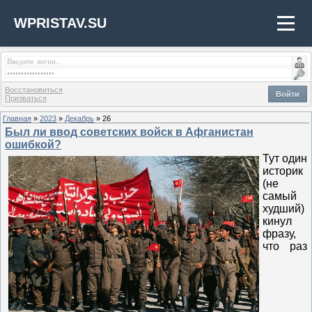
WPRISTAV.SU
Восстановиться
Войти
Призваться
Главная
»
2023
»
Декабрь
»
26
Был ли ввод советских войск в Афганистан
ошибкой?
Тут один
историк
(не
самый
худший)
кинул
фразу,
что раз