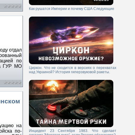
Как рушатся Империи и почему США Следующие
оду отдал
рованный
рацией по
ва ГУР МО
Циркон. Что не сходится в версиях о перехватах
над Украиной? История гиперзвуковой ракеты.
янском
туацию на
ойска по-
Инцидент 23 Сентября 1983. Что сделает