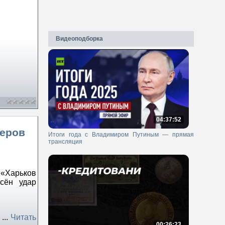
Видеоподборка
04:37:52
церов
Итоги года с Владимиром Путиным — прямая
трансляция
«Харьков
сён удар
в
...
Читать
00:26:23