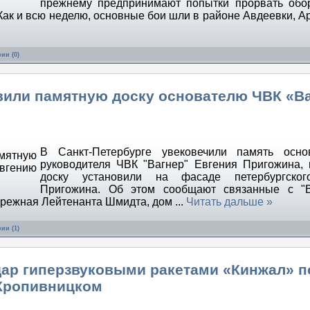
прежнему предпринимают попытки прорвать обо
 Как и всю неделю, основные бои шли в районе Авдеевки, А
ии (0)
овили памятную доску основателю ЧВК «В
В Санкт-Петербурге увековечили память осно
руководителя ЧВК "Вагнер" Евгения Пригожина,
доску установили на фасаде петербургско
Пригожина. Об этом сообщают связанные с "В
бережная Лейтенанта Шмидта, дом
...
Читать дальше »
ии (1)
дар гиперзвуковыми ракетами «Кинжал» п
 Кропивницком