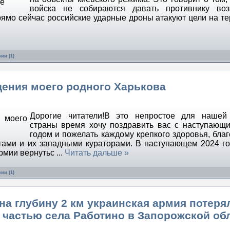
войска не собираются давать противнику воз
рямо сейчас российские ударные дроны атакуют цели на те
ии (1)
дения моего родного Харькова
Дорогие читатели!В это непростое для нашей
страны время хочу поздравить вас с наступаю
годом и пожелать каждому крепкого здоровья, благ
тами и их западными кураторами. В наступающем 2024 г
армии вернутьс
...
Читать дальше »
ии (1)
а глубину 2 км украинская армия потеря
 частью села Работино в Запорожской об