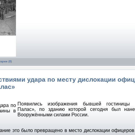
арии (0)
ствиями удара по месту дислокации офи
алас»
Появились изображения бывшей гостиницы 
Палас», по зданию которой сегодня был нане
Вооружёнными силами России.
здание это было превращено в место дислокации офицеро