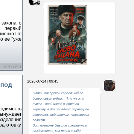
 закона о
л первый
ниенко.По
то её "уже
Какие мы стали совестливые..
2026-07-24 | 09:45
 под
В свое время
Опять баварской сарделькой по
доверчивым губам... Что же это
такое - свой народ гнобят по-
ходимость
черному, а для западных партнёров
ынуждает
реверансы под столом переговоров
зделения
делают...
дготовку.
Вот поэтому бывшие союзнички и
разбегаются, как-то не в кайф