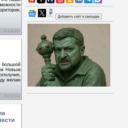
можности
рритории,
 большой
щим Новым
ополучия,
оду желаю
ла
ласти