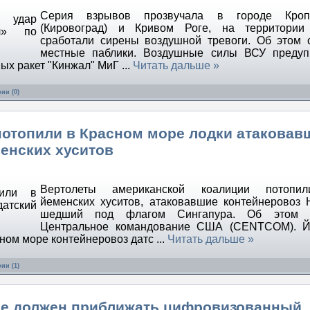
Серия взрывов прозвучала в городе Кроп
(Кировоград) и Кривом Роге, на территории
сработали сирены воздушной тревоги. Об этом
местные паблики. Воздушные силы ВСУ предуп
вых ракет "Кинжал" МиГ
...
Читать дальше »
ии (0)
отопили в Красном море лодки атаковав
енских хуситов
Вертолеты американской коалиции потопи
йеменских хуситов, атаковавшие контейнеровоз 
шедший под флагом Сингапура. Об этом 
Центральное командование США (CENTCOM). Й
сном море контейнеровоз датс
...
Читать дальше »
ии (1)
еде должен приближать цифровизованный