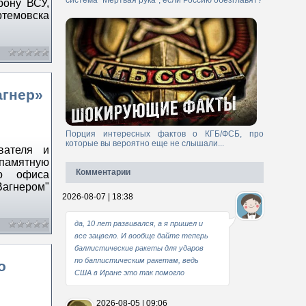
система "Мертвая рука", если Россию обезглавят?
рону ВСУ,
ртемовска
агнер»
Порция интересных фактов о КГБ/ФСБ, про
которые вы вероятно еще не слышали...
вателя и
 памятную
Комментарии
го офиса
агнером"
2026-08-07 | 18:38
да, 10 лет развивался, а я пришел и
все зацвело. И вообще дайте теперь
баллистические ракеты для ударов
по баллистическим ракетам, ведь
о
США в Иране это так помогло
2026-08-05 | 09:06