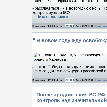
«расслабиться» и в новогоднюю ночь. П
контролируемой ВСУ.
...
Читать дальше »
Dmitrij
Просмотров: 422 | Добавил:
| Дата:
2023-12-31
|
Комментар
В новом году жду освобож
а также Победы над украинскими нацис
всем солдатам и офицерам российской 
Dmitrij
Просмотров: 451 | Добавил:
| Дата:
2023-12-31
|
Комментар
После продвижения ВС РФ н
контроль над значительной