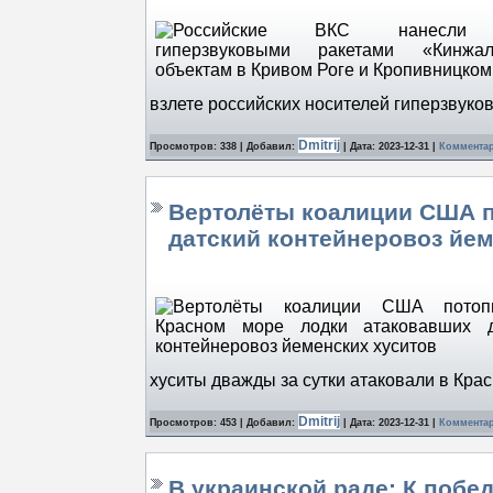
взлете российских носителей гиперзвуко
Dmitrij
Просмотров: 338 | Добавил:
| Дата:
2023-12-31
|
Комментар
Вертолёты коалиции США п
датский контейнеровоз йем
хуситы дважды за сутки атаковали в Кра
Dmitrij
Просмотров: 453 | Добавил:
| Дата:
2023-12-31
|
Комментар
В украинской раде: К поб