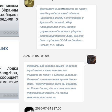
ивницком
Достаточно посмотреть на карту,
 Украины
чтобы увидеть какой объект
 сообщают
находится между Геленджиком и
редили о
Архипо-Осиповкой. Удар
планировался очень хитро:
формально обвинить в ударе по
резиденции первого лица, как это
было с ударом БПЛА на Валдае -
нельзя, т.к. офици
ших
2026-08-05 | 08:59
Нормальный человек думаю не будет
ли лодки
требовать в качестве мести
Hangzhou,
ударить по пляжу в Одессе, а вот по
сообщает
Банковой и аналогичным целям давно
еменские
пора. Продуктивнее было бы ударить
по Конче-Заспе, где вся эта элитная
укрожыдовня живёт. Но тогда
может прилететь по
2026-07-24 | 17:00