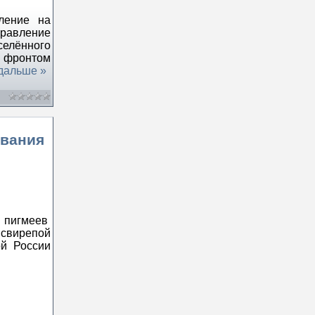
ление на
равление
селённого
я фронтом
дальше »
ования
 пигмеев
свирепой
ой России