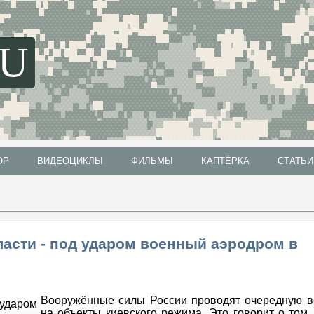
SU
ОР
ВИДЕОЦИКЛЫ
ФИЛЬМЫ
КАПТЁРКА
СТАТЬИ
ОР
ВИДЕОЦИКЛЫ
ФИЛЬМЫ
КАПТЁРКА
СТАТЬИ
асти - под ударом военный аэродром в
Вооружённые силы России проводят очередную в
на объекты киевского режима. Это говорит о том,