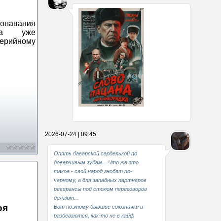
ознавания
ура уже
ерийному
Какие мы стали совестливые..
2026-07-24 | 09:45
В свое время
Опять баварской сарделькой по
доверчивым губам... Что же это
такое - свой народ гнобят по-
черному, а для западных партнёров
реверансы под столом переговоров
делают...
оя
Вот поэтому бывшие союзнички и
разбегаются, как-то не в кайф