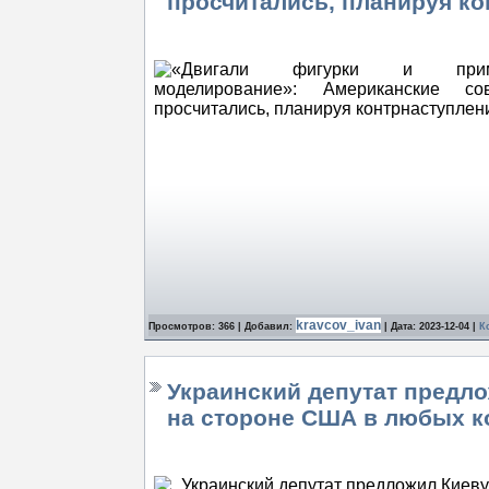
просчитались, планируя к
kravcov_ivan
Просмотров: 366 | Добавил:
| Дата:
2023-12-04
|
К
Украинский депутат предло
на стороне США в любых к