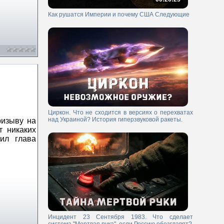
Как рушатся Империи и почему США Следующие
Циркон. Что не сходится в версиях о перехватах
над Украиной? История гиперзвуковой ракеты.
ризыву на
т никаких
ил глава
Инцидент 23 Сентября 1983. Что сделает