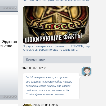
система "Мертвая рука", если Россию обезглавят?
п Эрдоган
тельства
...
Порция интересных фактов о КГБ/ФСБ, про
которые вы вероятно еще не слышали...
Комментарии
2026-08-07 | 18:38
да, 10 лет развивался, а я пришел и
все зацвело. И вообще дайте теперь
баллистические ракеты для ударов
по баллистическим ракетам, ведь
США в Иране это так помогло
2026-08-05 | 09:06