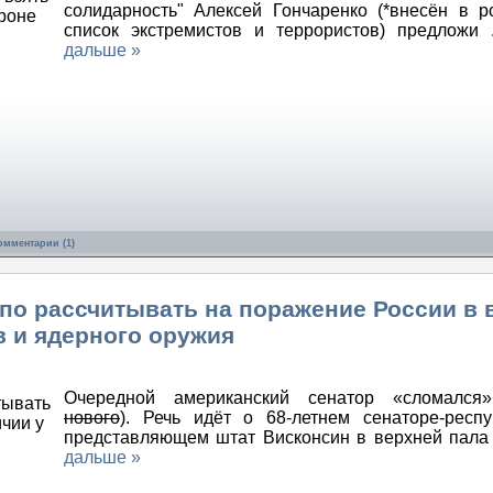
солидарность" Алексей Гончаренко (*внесён в р
список экстремистов и террористов) предложи
дальше »
омментарии (1)
по рассчитывать на поражение России в 
в и ядерного оружия
Очередной американский сенатор «сломался
нового
). Речь идёт о 68-летнем сенаторе-респу
представляющем штат Висконсин в верхней пал
дальше »