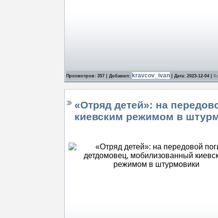
kravcov_ivan
Просмотров: 357 | Добавил:
| Дата:
2023-12-04
|
К
«Отряд детей»: на передо
киевским режимом в штур