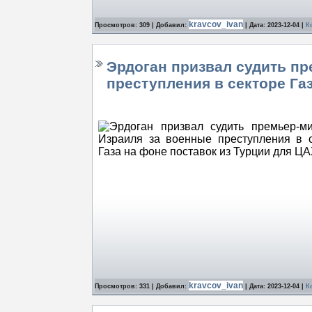
kravcov_ivan
Просмотров: 309 | Добавил:
| Дата:
2023-12-04
|
К
Эрдоган призвал судить п
преступления в секторе Га
kravcov_ivan
Просмотров: 331 | Добавил:
| Дата:
2023-12-04
|
К