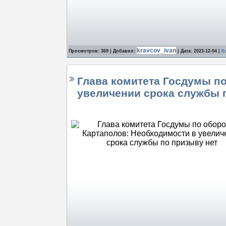
kravcov_ivan
Просмотров: 369 | Добавил:
| Дата:
2023-12-04
|
К
Глава комитета Госдумы п
увеличении срока службы 