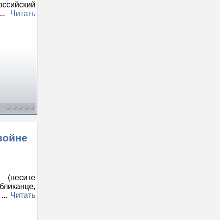
оссийский
...
Читать
войне
» (
несите
бликанце,
а
...
Читать