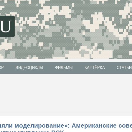
SU
ОР
ВИДЕОЦИКЛЫ
ФИЛЬМЫ
КАПТЁРКА
СТАТЬИ
ОР
ВИДЕОЦИКЛЫ
ФИЛЬМЫ
КАПТЁРКА
СТАТЬИ
няли моделирование»: Американские сов