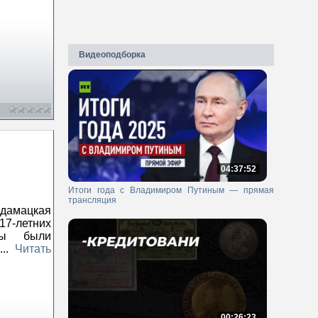
Видеоподборка
04:37:52
Итоги года с Владимиром Путиным — прямая
трансляция
йдамацкая
-летних
ты были
а
...
Читать
00:26:23