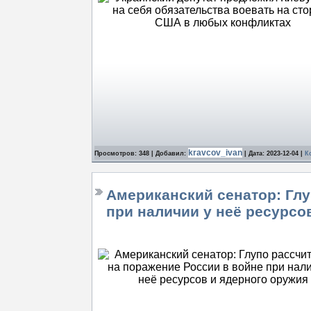
kravcov_ivan
Просмотров: 348 | Добавил:
| Дата:
2023-12-04
|
К
Американский сенатор: Глу
при наличии у неё ресурсо