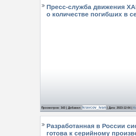
Пресс-служба движения Х
о количестве погибших в с
kravcov_ivan
Просмотров: 343 | Добавил:
| Дата:
2023-12-04
|
К
Разработанная в России с
готова к серийному произв