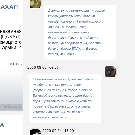
ЦАХАЛ
Достаточно посмотреть на карту,
чтобы увидеть какой объект
находится между Геленджиком и
Архипо-Осиповкой. Удар
наземная
планировался очень хитро:
(ЦАХАЛ).
формально обвинить в ударе по
ормацию о
резиденции первого лица, как это
й армии с
было с ударом БПЛА на Валдае -
нельзя, т.к. офици
п
...
Читать
2026-08-05 | 08:59
Нормальный человек думаю не будет
требовать в качестве мести
ударить по пляжу в Одессе, а вот по
Банковой и аналогичным целям давно
пора. Продуктивнее было бы ударить
по Конче-Заспе, где вся эта элитная
укрожыдовня живёт. Но тогда
может прилететь по
ЛА
2026-07-24 | 17:00