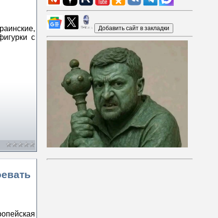
раинские,
фигурки с
оевать
ропейская