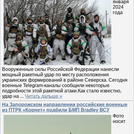
января
2024
года
Вооруженные силы Российской Федерации нанесли
мощный ракетный удар по месту расположения
украинских формирований в районе Северска. Сегодня
военные Telegram-каналы сообщили некоторые
подробности этой ракетной атаки.Как стало известно,
удар на
...
Читать дальше »
На Запорожском направлении российские военные
из ПТРК «Корнет» подбили БМП Bradley ВСУ
Фото
носит