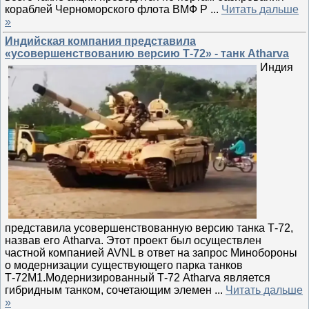
кораблей Черноморского флота ВМФ Р
...
Читать дальше
»
Индийская компания представила
«усовершенствованию версию Т-72» - танк Atharva
Индия
представила усовершенствованную версию танка Т-72,
назвав его Atharva. Этот проект был осуществлен
частной компанией AVNL в ответ на запрос Минобороны
о модернизации существующего парка танков
Т-72М1.Модернизированный Т-72 Atharva является
гибридным танком, сочетающим элемен
...
Читать дальше
»