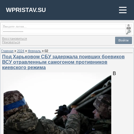
WPRISTAV.SU
Восстановиться
Войти
Призваться
Главная
»
2024
»
Февраль
»
02
Под Харьковом СБУ задержала поивших боевиков
ВСУ отравленным самогоном противников
киевского режима
В