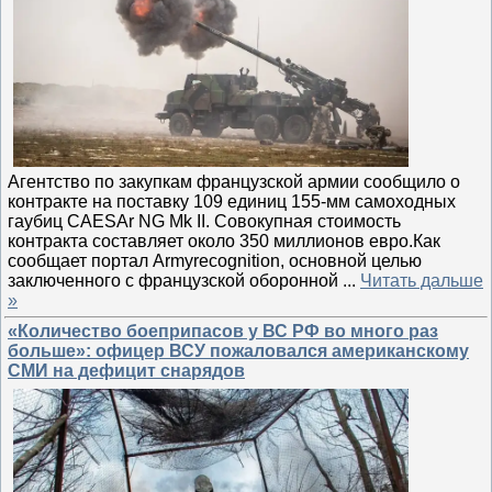
Агентство по закупкам французской армии сообщило о
контракте на поставку 109 единиц 155-мм самоходных
гаубиц CAESAr NG Mk II. Совокупная стоимость
контракта составляет около 350 миллионов евро.Как
сообщает портал Аrmyrecognition, основной целью
заключенного с французской оборонной
...
Читать дальше
»
«Количество боеприпасов у ВС РФ во много раз
больше»: офицер ВСУ пожаловался американскому
СМИ на дефицит снарядов