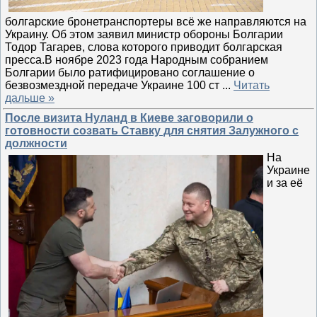
болгарские бронетранспортеры всё же направляются на
Украину. Об этом заявил министр обороны Болгарии
Тодор Тагарев, слова которого приводит болгарская
пресса.В ноябре 2023 года Народным собранием
Болгарии было ратифицировано соглашение о
безвозмездной передаче Украине 100 ст
...
Читать
дальше »
После визита Нуланд в Киеве заговорили о
готовности созвать Ставку для снятия Залужного с
должности
На
Украине
и за её