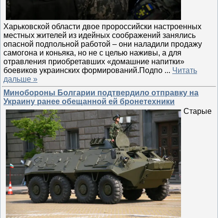
Харьковской области двое пророссийски настроенных
местных жителей из идейных соображений занялись
опасной подпольной работой – они наладили продажу
самогона и коньяка, но не с целью наживы, а для
отравления приобретавших «домашние напитки»
боевиков украинских формирований.Подпо
...
Читать
дальше »
Минобороны Болгарии подтвердило отправку на
Украину ранее обещанной ей бронетехники
Старые