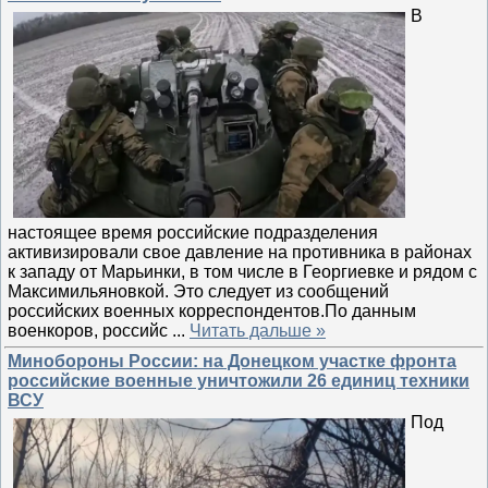
В
настоящее время российские подразделения
активизировали свое давление на противника в районах
к западу от Марьинки, в том числе в Георгиевке и рядом с
Максимильяновкой. Это следует из сообщений
российских военных корреспондентов.По данным
военкоров, российс
...
Читать дальше »
Минобороны России: на Донецком участке фронта
российские военные уничтожили 26 единиц техники
ВСУ
Под