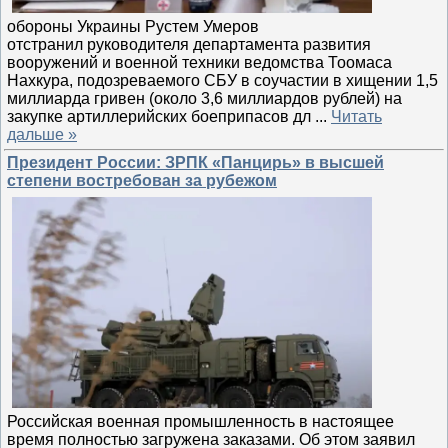
обороны Украины Рустем Умеров
отстранил руководителя департамента развития
вооружений и военной техники ведомства Тоомаса
Нахкура, подозреваемого СБУ в соучастии в хищении 1,5
миллиарда гривен (около 3,6 миллиардов рублей) на
закупке артиллерийских боеприпасов дл
...
Читать
дальше »
Президент России: ЗРПК «Панцирь» в высшей
степени востребован за рубежом
Российская военная промышленность в настоящее
время полностью загружена заказами. Об этом заявил