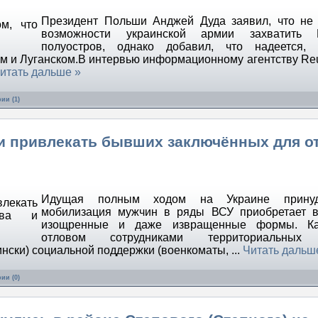
Президент Польши Анджей Дуда заявил, что не
возможности украинской армии захватить 
полуостров, однако добавил, что надеется,
ом и Луганском.В интервью информационному агентству Reu
итать дальше »
ии (1)
и привлекать бывших заключённых для о
Идущая полным ходом на Украине принуд
мобилизация мужчин в ряды ВСУ приобретает в
изощренные и даже извращенные формы. К
отловом сотрудниками территориальных 
ински) социальной поддержки (военкоматы,
...
Читать дальш
ии (0)