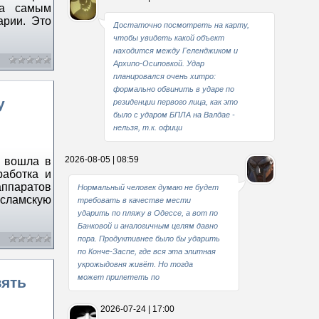
ла самым
арии. Это
Достаточно посмотреть на карту,
чтобы увидеть какой объект
находится между Геленджиком и
Архипо-Осиповкой. Удар
планировался очень хитро:
формально обвинить в ударе по
у
резиденции первого лица, как это
было с ударом БПЛА на Валдае -
нельзя, т.к. офици
2026-08-05 | 08:59
а вошла в
работка и
ппаратов
Нормальный человек думаю не будет
Исламскую
требовать в качестве мести
ударить по пляжу в Одессе, а вот по
Банковой и аналогичным целям давно
пора. Продуктивнее было бы ударить
по Конче-Заспе, где вся эта элитная
укрожыдовня живёт. Но тогда
может прилететь по
зять
2026-07-24 | 17:00