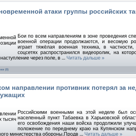
дновременной атаки группы российских т
Бои по всем направлениям в зоне проведения сп
военной операции продолжаются, и весомую ро
играет тяжёлая военная техника, в частности,
соцсетях распространился видеоролик, на котор
в наступление через поле, в
...
Читать дальше »
ии (0)
ом направлении противник потерял за н
лужащих
Российскими военными на этой неделе был ос
населенный пункт Табаевка в Харьковской облас
его освобождения наши войска продолжили улуч
положение по переднему краю на Купянском нап
ского министерства обороны.Продв
...
Читать дальше »