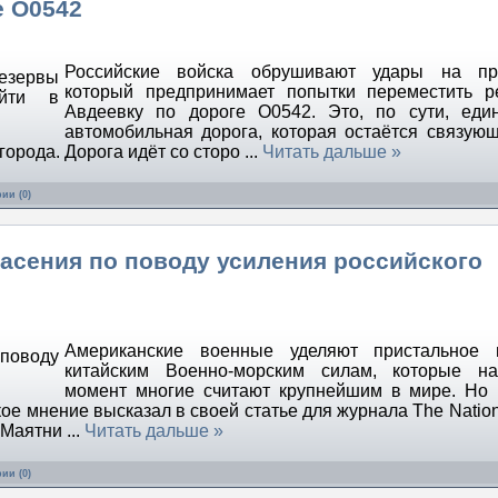
е О0542
Российские войска обрушивают удары на про
который предпринимает попытки переместить р
Авдеевку по дороге О0542. Это, по сути, еди
автомобильная дорога, которая остаётся связую
города. Дорога идёт со сторо
...
Читать дальше »
ии (0)
асения по поводу усиления российского
Американские военные уделяют пристальное 
китайским Военно-морским силам, которые н
момент многие считают крупнейшим в мире. Но
е мнение высказал в своей статье для журнала The Nationa
у.Маятни
...
Читать дальше »
ии (0)