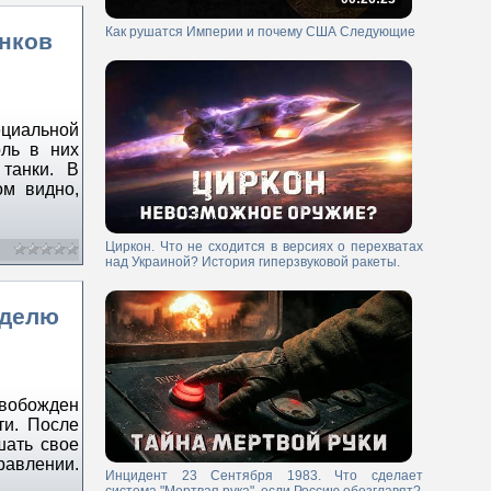
Как рушатся Империи и почему США Следующие
анков
ециальной
ль в них
 танки. В
ом видно,
Циркон. Что не сходится в версиях о перехватах
над Украиной? История гиперзвуковой ракеты.
еделю
вобожден
ти. После
шать свое
равлении.
Инцидент 23 Сентября 1983. Что сделает