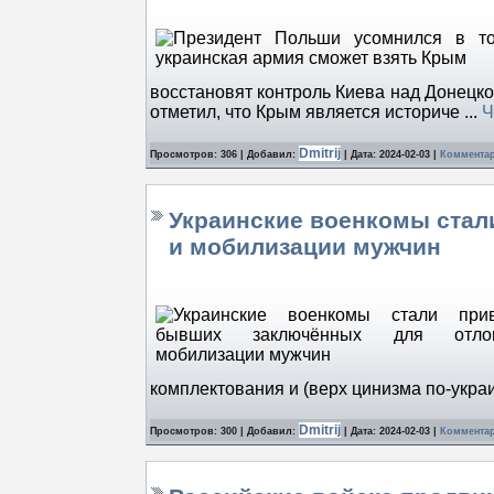
восстановят контроль Киева над Донецк
отметил, что Крым является историче
...
Ч
Dmitrij
Просмотров: 306 | Добавил:
| Дата:
2024-02-03
|
Комментар
Украинские военкомы стал
и мобилизации мужчин
комплектования и (верх цинизма по-укра
Dmitrij
Просмотров: 300 | Добавил:
| Дата:
2024-02-03
|
Комментар