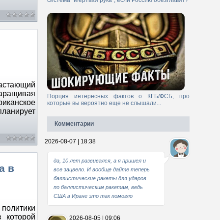
система "Мертвая рука", если Россию обезглавят?
растающий
аращивая
Порция интересных фактов о КГБ/ФСБ, про
риканское
которые вы вероятно еще не слышали...
планирует
Комментарии
2026-08-07 | 18:38
да, 10 лет развивался, а я пришел и
а в
все зацвело. И вообще дайте теперь
баллистические ракеты для ударов
по баллистическим ракетам, ведь
США в Иране это так помогло
политики
в которой
2026-08-05 | 09:06