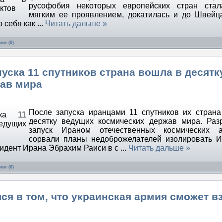
русофобия некоторых европейских стран ста
мягким ее проявлением, докатилась и до Швейц
о себя как
...
Читать дальше »
ии (0)
пуска 11 спутников страна вошла в десятк
ав мира
После запуска иранцами 11 спутников их стран
десятку ведущих космических держав мира. Раз
запуск Ираном отечественных космических а
сорвали планы недоброжелателей изолировать 
зидент Ирана Эбрахим Раиси в с
...
Читать дальше »
ии (0)
я в том, что украинская армия сможет в