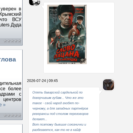
 уверен в
Крымский
 что ВСУ
ters Дуда
тлова
Какие мы стали совестливые..
2026-07-24 | 09:45
ительная
В свое время
се более
Опять баварской сарделькой по
адрами с
доверчивым губам... Что же это
центров
такое - свой народ гнобят по-
е »
черному, а для западных партнёров
реверансы под столом переговоров
делают...
Вот поэтому бывшие союзнички и
разбегаются, как-то не в кайф