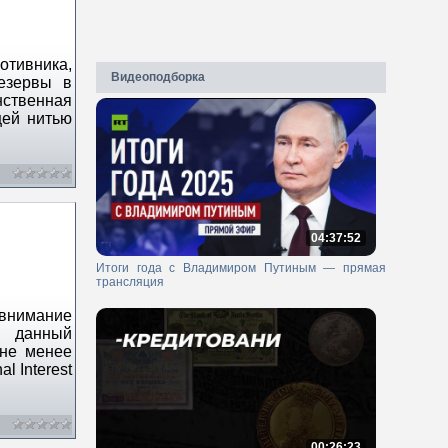
тивника,
Видеоподборка
езервы в
нственная
щей нитью
04:37:52
Итоги года с Владимиром Путиным — прямая
трансляция
внимание
а данный
 не менее
l Interest
00:26:23