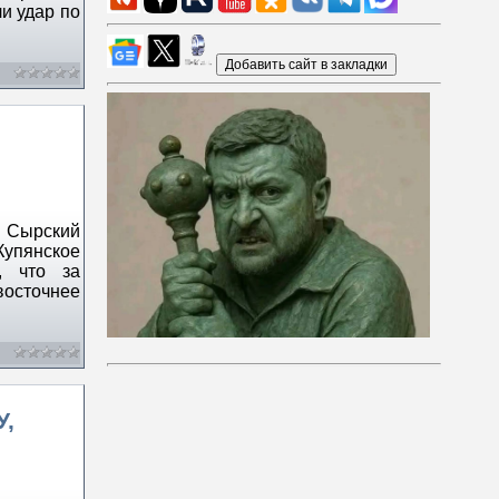
и удар по
л Сырский
Купянское
, что за
восточнее
У,