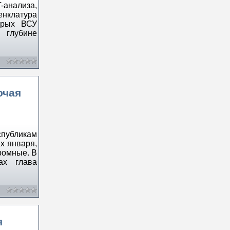
-анализа,
енклатура
орых ВСУ
 глубине
ючая
спубликам
х января,
ромные. В
ах глава
я