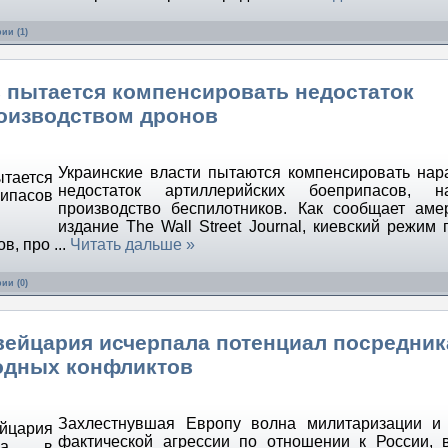
ии (1)
в пытается компенсировать недостаток
оизводством дронов
Украинские власти пытаются компенсировать на
недостаток артиллерийских боеприпасов, н
производство беспилотников. Как сообщает аме
издание The Wall Street Journal, киевский режим 
ов, про
...
Читать дальше »
ии (0)
ейцария исчерпала потенциал посредник
одных конфликтов
Захлестнувшая Европу волна милитаризации и 
фактической агрессии по отношении к России, 