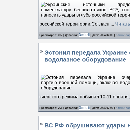
российской территории.Согласн
...
Читать
Dmitrij
Просмотров: 317 | Добавил:
| Дата:
2024-02-03
|
Комментар
Эстония передала Украине
водолазное оборудование
киевского режима побывал 10-11 января
Dmitrij
Просмотров: 264 | Добавил:
| Дата:
2024-02-03
|
Комментар
ВС РФ обрушивают удары н