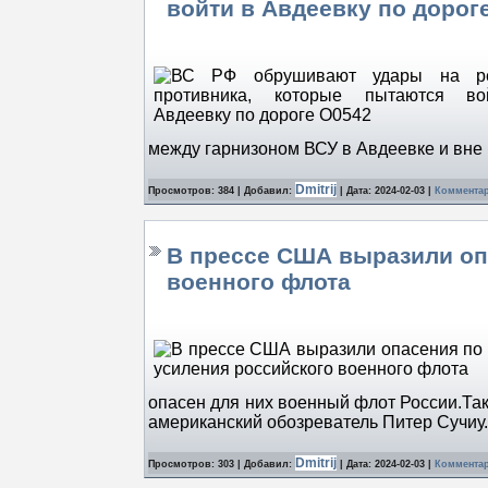
войти в Авдеевку по дорог
между гарнизоном ВСУ в Авдеевке и вне 
Dmitrij
Просмотров: 384 | Добавил:
| Дата:
2024-02-03
|
Комментар
В прессе США выразили оп
военного флота
опасен для них военный флот России.Тако
американский обозреватель Питер Сучи
Dmitrij
Просмотров: 303 | Добавил:
| Дата:
2024-02-03
|
Комментар