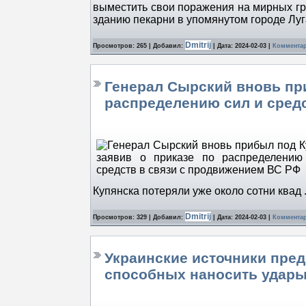
выместить свои поражения на мирных гр
зданию пекарни в упомянутом городе Лу
Dmitrij
Просмотров: 265 | Добавил:
| Дата:
2024-02-03
|
Комментар
Генерал Сырский вновь при
распределению сил и сред
Купянска потеряли уже около сотни квад
Dmitrij
Просмотров: 329 | Добавил:
| Дата:
2024-02-03
|
Комментар
Украинские источники пре
cпособных наносить удары