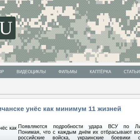
SU
ОР
ВИДЕОЦИКЛЫ
ФИЛЬМЫ
КАПТЁРКА
СТАТЬИ
ОР
ВИДЕОЦИКЛЫ
ФИЛЬМЫ
КАПТЁРКА
СТАТЬИ
ичанске унёс как минимум 11 жизней
Появляются подробности удара ВСУ по Лис
Понимая, что с каждым днём их отбрасывают в
российские войска, украинские боевики с