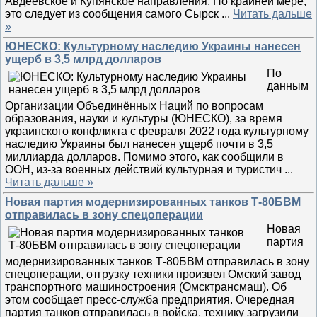
Авдеевское и Купянское направления. По крайней мере,
это следует из сообщения самого Сырск
...
Читать дальше
»
ЮНЕСКО: Культурному наследию Украины нанесен
ущерб в 3,5 млрд долларов
По
данным
Организации Объединённых Наций по вопросам
образования, науки и культуры (ЮНЕСКО), за время
украинского конфликта с февраля 2022 года культурному
наследию Украины был нанесен ущерб почти в 3,5
миллиарда долларов. Помимо этого, как сообщили в
ООН, из-за военных действий культурная и туристич
...
Читать дальше »
Новая партия модернизированных танков Т-80БВМ
отправилась в зону спецоперации
Новая
партия
модернизированных танков Т-80БВМ отправилась в зону
спецоперации, отгрузку техники произвел Омский завод
транспортного машиностроения (Омсктрансмаш). Об
этом сообщает пресс-служба предприятия. Очередная
партия танков отправилась в войска, технику загрузили