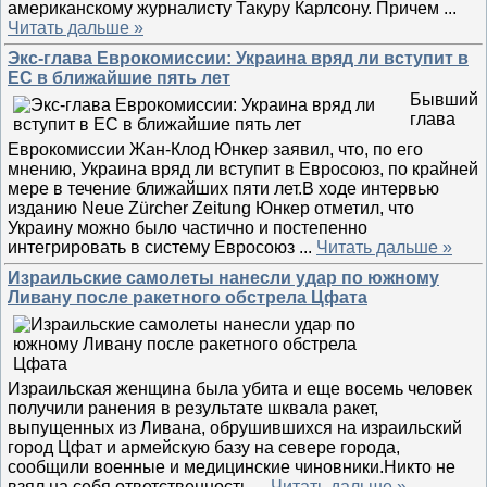
американскому журналисту Такуру Карлсону. Причем
...
Читать дальше »
Экс-глава Еврокомиссии: Украина вряд ли вступит в
ЕС в ближайшие пять лет
Бывший
глава
Еврокомиссии Жан-Клод Юнкер заявил, что, по его
мнению, Украина вряд ли вступит в Евросоюз, по крайней
мере в течение ближайших пяти лет.В ходе интервью
изданию Neue Zürcher Zeitung Юнкер отметил, что
Украину можно было частично и постепенно
интегрировать в систему Евросоюз
...
Читать дальше »
Израильские самолеты нанесли удар по южному
Ливану после ракетного обстрела Цфата
Израильская женщина была убита и еще восемь человек
получили ранения в результате шквала ракет,
выпущенных из Ливана, обрушившихся на израильский
город Цфат и армейскую базу на севере города,
сообщили военные и медицинские чиновники.Никто не
взял на себя ответственность
...
Читать дальше »