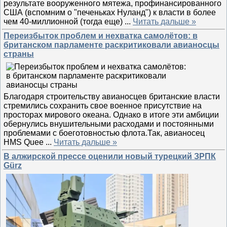
результате вооруженного мятежа, профинансированного
США (вспомним о "печеньках Нуланд") к власти в более
чем 40-миллионной (тогда еще)
...
Читать дальше »
Переизбыток проблем и нехватка самолётов: в
британском парламенте раскритиковали авианосцы
страны
Благодаря строительству авианосцев британские власти
стремились сохранить свое военное присутствие на
просторах мирового океана. Однако в итоге эти амбиции
обернулись внушительными расходами и постоянными
проблемами с боеготовностью флота.Так, авианосец
HMS Quee
...
Читать дальше »
В алжирской прессе оценили новый турецкий ЗРПК
Gürz