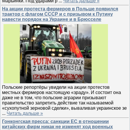
Марьинки. Под ударами р
...
Читать дальше »
На акции протеста фермеров в Польше появился
трактор с флагом СССР и с призывом к Путину
навести порядок на Украине и в Брюсселе
Польские репортёры увидели на акции протестов
местных фермеров настоящую «зраду». И состоит она
даже не в том, что польские аграрии призывают
правительство запретить действие так называемой
«сухопутной зерновой сделки», вываливая украинское зе
...
Читать дальше »
Гонконгская пресса: санкции ЕС в отношении
китайских фирм никак не изменят ход военных