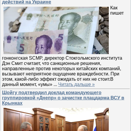
действий на Украине
Как
пишет
гонконгская SCMP, директор Стокгольмского института
Дэн Смит считает, что санкционные решения,
направленные против некоторых китайских компаний,
вызывают неприятное ощущение враждебности. При
этом, какой-либо эффект ожидать от них не стоит.В
данный момент, «умы»
...
Читать дальше »
Шойгу подтвердил доклад командующего
группировкой «Днепр» о зачистке плацдарма ВСУ в
Крынках