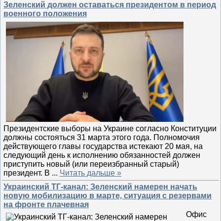
Зеленский должен оставаться президентом в период
военного положения
Президентские выборы на Украине согласно Конституции
должны состояться 31 марта этого года. Полномочия
действующего главы государства истекают 20 мая, на
следующий день к исполнению обязанностей должен
приступить новый (или переизбранный старый)
президент. В
...
Читать дальше »
Украинский ТГ-канал: Зеленский намерен начать
новую мобилизацию в марте, ситуация с резервами
на фронте плачевная
Офис