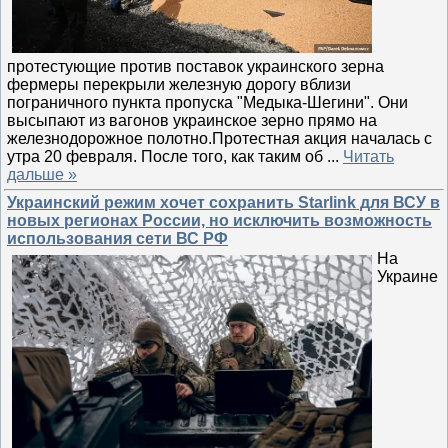
протестующие против поставок украинского зерна
фермеры перекрыли железную дорогу вблизи
пограничного пункта пропуска "Медыка-Шегини". Они
высыпают из вагонов украинское зерно прямо на
железнодорожное полотно.Протестная акция началась с
утра 20 февраля. После того, как таким об
...
Читать
дальше »
Украинский режим хочет сохранить Starlink для ВСУ в
новых регионах России, но исключить возможность
использования сети ВС РФ
На
Украине