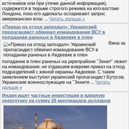
источников или при утечке данной информации),
содержится в тюрьме строгого режима на юго-востоке
Лондона, пока его адвокаты оспаривают запрос
американских влас
...
Читать дальше »
«Приказ на отход запоздал»: Украинский
пропагандист обвинил командование ВСУ в
попадании раненых в Авдеевке в плен
Вина за
попадание в плен раненых на укрепрайоне "Зенит" лежит
на командовании, не отдавшем вовремя приказ на отход
подразделений с южной окраины Авдеевки. С таким
заявлением выступил украинский пропагандист Бутусов.
Украинские военнослужащие на "Зените
...
Читать
дальше »
Индия ищет частные инвестиции в ядерную
энергетику на сумму 26 миллиардов долларов