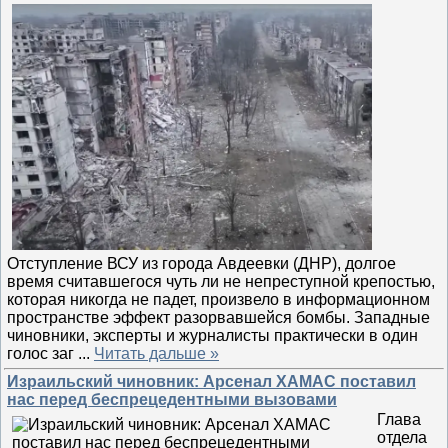
Отступление ВСУ из города Авдеевки (ДНР), долгое
время считавшегося чуть ли не непреступной крепостью,
которая никогда не падет, произвело в информационном
пространстве эффект разорвавшейся бомбы. Западные
чиновники, эксперты и журналисты практически в один
голос заг
...
Читать дальше »
Израильский чиновник: Арсенал ХАМАС поставил
нас перед беспрецедентными вызовами
Глава
отдела