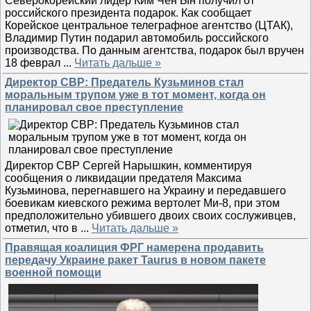
Северокорейский лидер Ким Чен Ын получил от
российского президента подарок. Как сообщает
Корейское центральное телеграфное агентство (ЦТАК),
Владимир Путин подарил автомобиль российского
производства. По данным агентства, подарок был вручен
18 феврал
...
Читать дальше »
Директор СВР: Предатель Кузьминов стал
моральным трупом уже в тот момент, когда он
планировал свое преступление
Директор СВР Сергей Нарышкин, комментируя
сообщения о ликвидации предателя Максима
Кузьминова, перегнавшего на Украину и передавшего
боевикам киевского режима вертолет Ми-8, при этом
предположительно убившего двоих своих сослуживцев,
отметил, что в
...
Читать дальше »
Правящая коалиция ФРГ намерена продавить
передачу Украине ракет Taurus в новом пакете
военной помощи