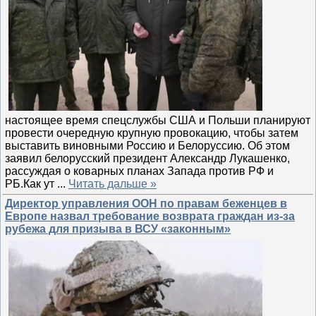
настоящее время спецслужбы США и Польши планируют
провести очередную крупную провокацию, чтобы затем
выставить виновными Россию и Белоруссию. Об этом
заявил белорусский президент Александр Лукашенко,
рассуждая о коварных планах Запада против РФ и
РБ.Как ут
...
Читать дальше »
Директор управления ООН по правам беженцев в
Европе назвал требование возврата граждан из-за
рубежа для призыва в ВСУ «законным»