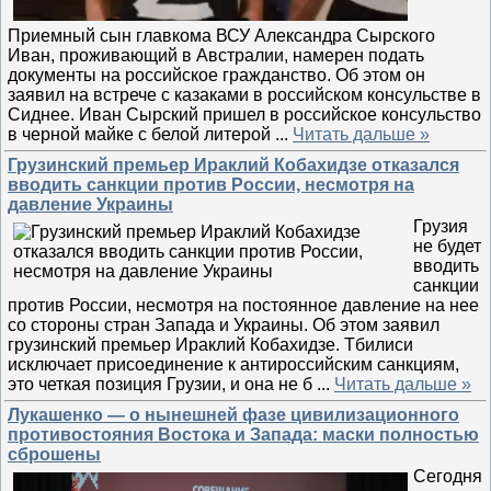
Приемный сын главкома ВСУ Александра Сырского
Иван, проживающий в Австралии, намерен подать
документы на российское гражданство. Об этом он
заявил на встрече с казаками в российском консульстве в
Сиднее. Иван Сырский пришел в российское консульство
в черной майке с белой литерой
...
Читать дальше »
Грузинский премьер Ираклий Кобахидзе отказался
вводить санкции против России, несмотря на
давление Украины
Грузия
не будет
вводить
санкции
против России, несмотря на постоянное давление на нее
со стороны стран Запада и Украины. Об этом заявил
грузинский премьер Ираклий Кобахидзе. Тбилиси
исключает присоединение к антироссийским санкциям,
это четкая позиция Грузии, и она не б
...
Читать дальше »
Лукашенко — о нынешней фазе цивилизационного
противостояния Востока и Запада: маски полностью
сброшены
Сегодня