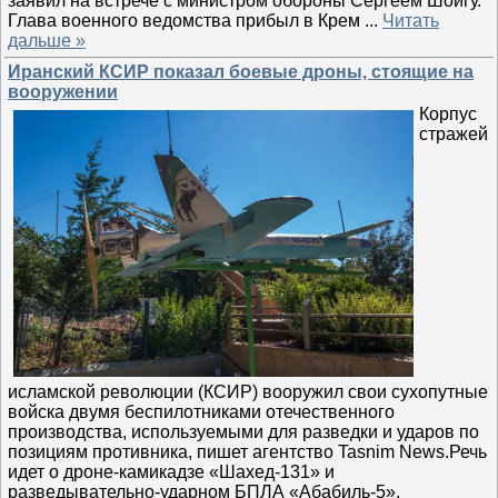
заявил на встрече с министром обороны Сергеем Шойгу.
Глава военного ведомства прибыл в Крем
...
Читать
дальше »
Иранский КСИР показал боевые дроны, стоящие на
вооружении
Корпус
стражей
исламской революции (КСИР) вооружил свои сухопутные
войска двумя беспилотниками отечественного
производства, используемыми для разведки и ударов по
позициям противника, пишет агентство Tasnim News.Речь
идет о дроне-камикадзе «Шахед-131» и
разведывательно-ударном БПЛА «Абабиль-5».