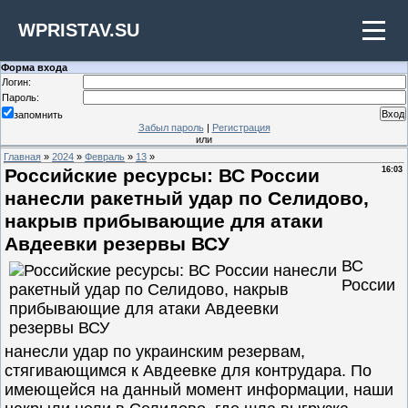
WPRISTAV.SU
Форма входа
Логин:
Пароль:
запомнить
Забыл пароль
|
Регистрация
или
Главная
»
2024
»
Февраль
»
13
»
Российские ресурсы: ВС России
16:03
нанесли ракетный удар по Селидово,
накрыв прибывающие для атаки
Авдеевки резервы ВСУ
ВС
России
нанесли удар по украинским резервам,
стягивающимся к Авдеевке для контрудара. По
имеющейся на данный момент информации, наши