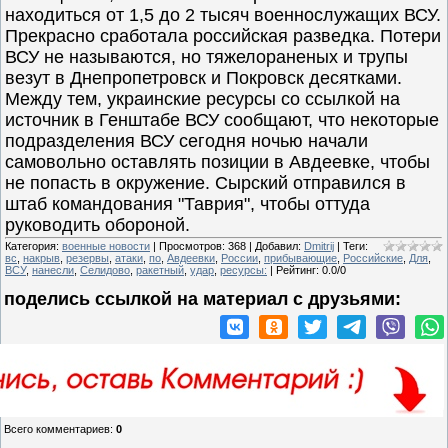
находиться от 1,5 до 2 тысяч военнослужащих ВСУ.
Прекрасно сработала российская разведка. Потери
ВСУ не называются, но тяжелораненых и трупы
везут в Днепропетровск и Покровск десятками.
Между тем, украинские ресурсы со ссылкой на
источник в Генштабе ВСУ сообщают, что некоторые
подразделения ВСУ сегодня ночью начали
самовольно оставлять позиции в Авдеевке, чтобы
не попасть в окружение. Сырский отправился в
штаб командования "Таврия", чтобы оттуда
руководить обороной.
Категория
:
военные новости
|
Просмотров
:
368
|
Добавил
:
Dmitrij
|
Теги
:
вс
,
накрыв
,
резервы
,
атаки
,
по
,
Авдеевки
,
России
,
прибывающие
,
Российские
,
Для
,
ВСУ
,
нанесли
,
Селидово
,
ракетный
,
удар
,
ресурсы:
|
Рейтинг
:
0.0
/
0
поделись ссылкой на материал c друзьями:
Всего комментариев
:
0