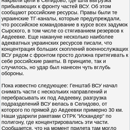
накрыли цели в Селидово, где шла выгрузка
прибывающих к фронту частей ВСУ. Об этом
сообщают российские ресурсы. Правы были те
украинские ТГ-каналы, которые предупреждали,
что российское командование в курсе всех задумок
Сырского, в том числе со стягиванием резервов к
Авдеевке. Еще накануне несколько наиболее
адекватных украинских ресурсов писали, что
концентрация больших скоплений военнослужащих
ВСУ рядом с фронтом просто должна притягивать к
себе российские ракеты. В принципе, так и
случилось, но удар был нанесен чуть вглубь
обороны.
Пока известно следующее: Генштаб ВСУ начал
снимать части с нескольких направлений и
перебрасывать их под Авдеевку, разгрузка
подразделений ВСУ велась в Селидово, от
которого по прямой до Авдеевки примерно 30 км.
Наши ударили ракетами ОТРК "Искандер" по
полигону, где концентрировались эти части.
Сообщается, что на момент прилета там могло