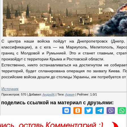
С центра наши войска пойдут на Днепропетровск (Днепр,
классификации), а с юга — на Мариуполь, Мелитополь, Херсо
границ с Молдовой и Румынией. Это и станет главным, страт
произойдут с территории Крыма и Ростовской области.
Естественно, никто останавливаться на достигнутом не собирает
территорий, будет спланирована операция по захвату Киева. П
российские войска дошли до столицы Украины, им потребуется от 
Источник
Просмотров
:
570
|
Добавил
:
АндрейК
|
Теги
:
Армия
|
Рейтинг
:
1.0
/
1
поделись ссылкой на материал c друзьями: