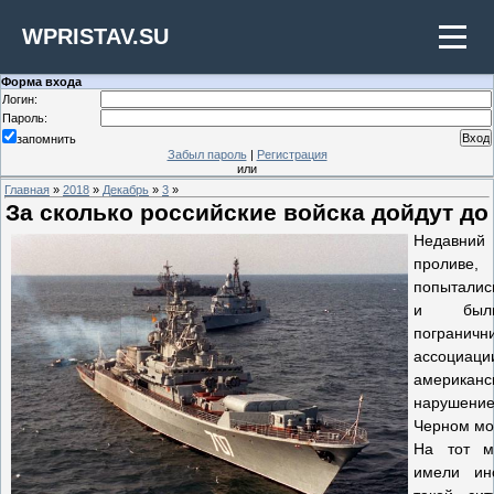
WPRISTAV.SU
Форма входа
Логин:
Пароль:
запомнить
Забыл пароль
|
Регистрация
или
Главная
»
2018
»
Декабрь
»
3
»
За сколько российские войска дойдут до
Недавни
проливе,
попыталис
и был
погранич
ассоциац
америка
нарушение
Черном мо
На тот м
имели инс