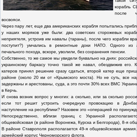
такой си
корабль С
после ч
восвояси.
Через пару лет, еще два американских корабля попытались прибли
у наших моряков уже были: два советских сторожевых кораб
неприятеля, устроив им навалы (тараны), после чего корабли враг
поступит?) умчались в ремонтные доки НАТО. Одного из а
печального похода, вскоре, уволили, без сохранения пенсии.
Собственно, то же самое мы увидели буквально на днях: российск
украинскому баркасу точно такой же навал, обездвижив его. 
катеров принял решение сразу сдаться, второй катер еще приш
районе (около 20 км от «Крымского моста). Но не суть, все н
задержаны и арестованы, суда, а это почти 30% всех ВМС Украин
в Керчь.
И снова возник вопрос у многих: а сколько, или за сколько росс
если тот решит устроить очередную провокацию в Донбас
наступление на республики? Назовем это «операцией по принужд
Непосредственно, вблизи границ с Украиной располагаю
общевойсковая (в районе Воронежа, Курска и Белгорода), 8-я об
В районе Ставрополя располагается 49-я общевойсковая армия.
армейский корпус Черноморского флота.