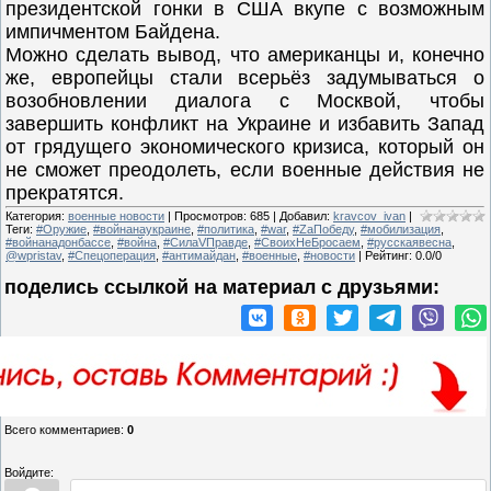
президентской гонки в США вкупе с возможным
импичментом Байдена.
Можно сделать вывод, что американцы и, конечно
же, европейцы стали всерьёз задумываться о
возобновлении диалога с Москвой, чтобы
завершить конфликт на Украине и избавить Запад
от грядущего экономического кризиса, который он
не сможет преодолеть, если военные действия не
прекратятся.
Категория
:
военные новости
|
Просмотров
:
685
|
Добавил
:
kravcov_ivan
|
Теги
:
#Оружие
,
#войнанаукраине
,
#политика
,
#war
,
#ZаПобеду
,
#мобилизация
,
#войнанадонбассе
,
#война
,
#СилаVПравде
,
#СвоихНеБросаем
,
#русскаявесна
,
@wpristav
,
#Спецоперация
,
#антимайдан
,
#военные
,
#новости
|
Рейтинг
:
0.0
/
0
поделись ссылкой на материал c друзьями:
Всего комментариев
:
0
Войдите: