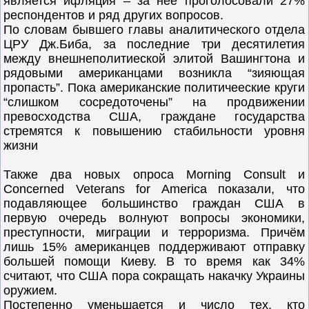
является ифляция – за нее проголосовали 27%
респондентов и ряд других вопросов.
По словам бывшего главы аналитического отдела
ЦРУ Дж.Биба, за последние три десятилетия
между внешнеполитиеской элитой Вашингтона и
рядовыми американцами возникла “зияющая
пропасть”. Пока американские политичееские круги
“слишком сосредоточены” на продвижении
превосходства США, граждане государства
стремятся к повышению стабильности уровня
жизни
Также два новых опроса Morning Consult и
Concerned Veterans for America показали, что
подавляющее большинство граждан США в
первую очередь волнуют вопросы экономики,
преступности, миграции и терроризма. Причём
лишь 15% американцев поддерживают отправку
большей помощи Киеву. В то время как 34%
считают, что США пора сокращать накачку Украины
оружием.
Постепенно уменьшается и число тех, кто