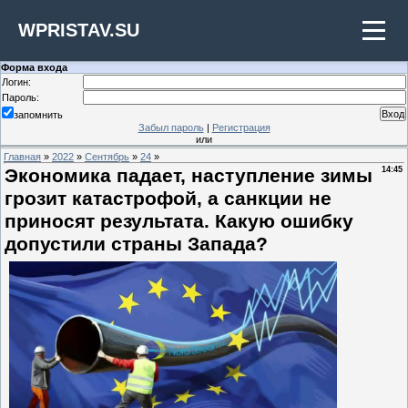
WPRISTAV.SU
Форма входа
Логин:
Пароль:
запомнить
Забыл пароль
|
Регистрация
или
Главная
»
2022
»
Сентябрь
»
24
»
Экономика падает, наступление зимы
14:45
грозит катастрофой, а санкции не
приносят результата. Какую ошибку
допустили страны Запада?